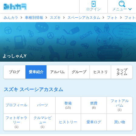
ログイン
メニュー
みんカラ
車種別情報
スズキ
スペーシアカスタム
フォト
フォト
よっしゃんY
ラップ
ブログ
愛車紹介
アルバム
グループ
ヒストリ
タイム
スズキ スペーシアカスタム
フォトアル
整備
燃費
プロフィール
パーツ
バム
(15)
(8)
(1)
フォトギャラ
クルマレビ
ヒストリー
愛車ログ
買い物
リー
ュー
(1)
(1)