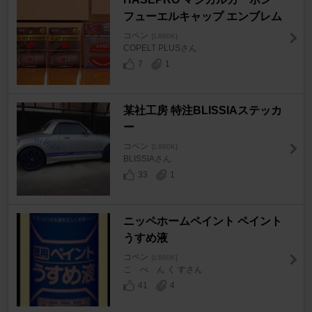
フューエルキャップ エンブレム
コペン
[L880K]
COPELT PLUSさん
7
1
某社工房 特注BLISSIAステッカ
ー
コペン
[L880K]
BLISSIAさん
33
1
ニッペホームペイント ペイント
うすめ液
コペン
[L880K]
こ ぺ ん く すさん
41
4