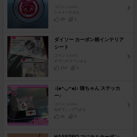
コペン
[L880K]
シャミーナさん
69
1
ダイソー カーボン柄インテリア
シート
コペン
[L880K]
ナマハゲコペンさん
114
2
♪(๑ᴖ◡ᴖ๑)♪ 猫ちゃん ステッカ
ー♪
コペン
[L880K]
ねすてぃ～(^^)さん
81
0
HASEPRO マジカルカーボン