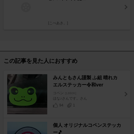
[こぺあき。]
この記事を見た人におすすめ
みんともさん謹製 ふ組 晴れカ
エルステッカー令和ver
コペン
[L880K]
ほな♪さんです。さん
94
1
個人 オリジナルコペンステッカ
ー🎵