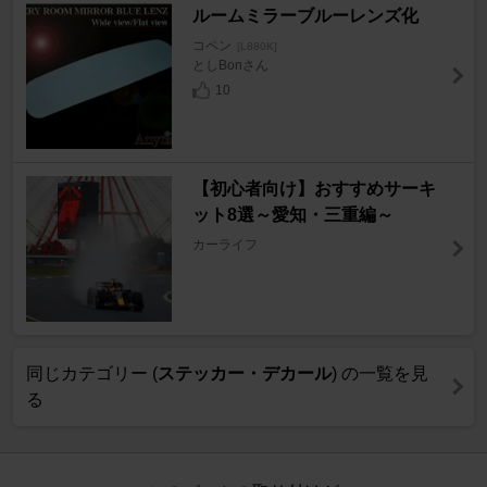
ルームミラーブルーレンズ化
コペン
[L880K]
としBonさん
10
【初心者向け】おすすめサーキ
ット8選～愛知・三重編～
カーライフ
同じカテゴリー (
ステッカー・デカール
) の一覧を見
る