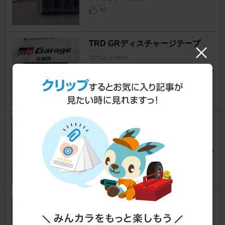
40
TRD GRディスチャージテープ
コペン
[L880K]
雪風@Ｌ880Ｋさん
21
CC-sport インテークシステム
COOK BOA & SNAKE HEAD
コペン
[L880K]
ayomootさん
24
メーカー不明 スロットルスペー
サー