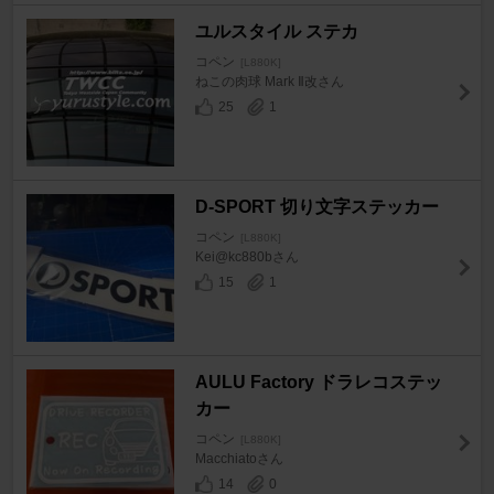
ユルスタイル ステカ
コペン
[L880K]
ねこの肉球 Mark Ⅱ改さん
25
1
D-SPORT 切り文字ステッカー
コペン
[L880K]
Kei@kc880bさん
15
1
AULU Factory ドラレコステッ
カー
コペン
[L880K]
Macchiatoさん
14
0