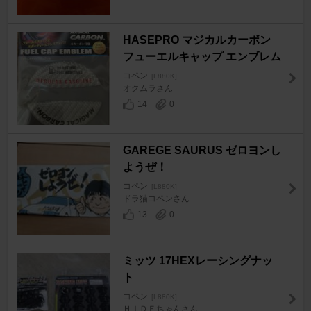
HASEPRO マジカルカーボン
フューエルキャップ エンブレム
コペン
[L880K]
オクムラさん
14
0
GAREGE SAURUS ゼロヨンし
ようぜ！
コペン
[L880K]
ドラ猫コペンさん
13
0
ミッツ 17HEXレーシングナッ
ト
コペン
[L880K]
ＨＩＤＥちゃんさん