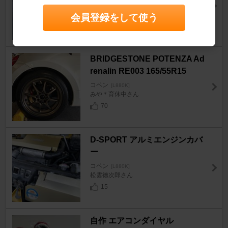
コペン
[L880K]
ＨＩＤＥちゃんさん
会員登録をして使う
42
BRIDGESTONE POTENZA Ad
renalin RE003 165/55R15
コペン
[L880K]
みや＊育休中さん
70
D-SPORT アルミエンジンカバ
ー
コペン
[L880K]
松雲徳次郎さん
15
自作 エアコンダイヤル