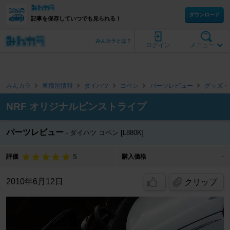
ダウンロード
記事を保存していつでも見られる！
みんカラとは？
ログイン
メニュー
みんカラ
車種別情報
ダイハツ
コペン
パーツレビュー
グッズ・
NRF オリジナルピンストライプ
パーツレビュー
ダイハツ コペン [L880K]
5
評価
購入価格
-
2010年6月12日
クリップ