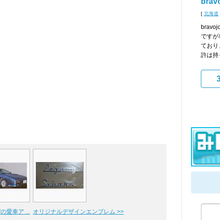
brav
[
北海道
brav
ですが
ており
許は持
"の愛車ア ...
オリジナルデザインエンブレム >>