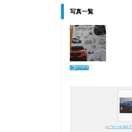
写真一覧
<< "マツダ RX-7