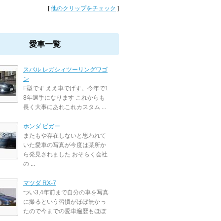
[
他のクリップをチェック
]
愛車一覧
スバル レガシィツーリングワゴ
ン
F型です ええ車でげす。今年で1
8年選手になります これからも
長く大事にあれこれカスタム ...
ホンダ ビガー
またもや存在しないと思われて
いた愛車の写真が今度は某所か
ら発見されました おそらく会社
の ...
マツダ RX-7
つい3,4年前まで自分の車を写真
に撮るという習慣がほぼ無かっ
たので今までの愛車遍歴もほぼ
...