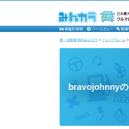
車・自動車SNSみんカラ
>
フォトアルバム
bravojohnn