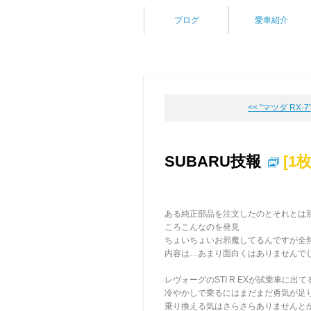
ブログ
愛車紹介
<< "マツダ RX-7
SUBARU技報
[1枚
ある純正部品を注文したのとそれとは別
ころこんなのを発見
ちょいちょいお邪魔してるんですが全
内容は…あまり面白くはありませんで
レヴォーグのSTI R EXが試乗車に
冷やかしで乗るにはまだまだ勇気が足
乗り換える気はさらさらありませんと