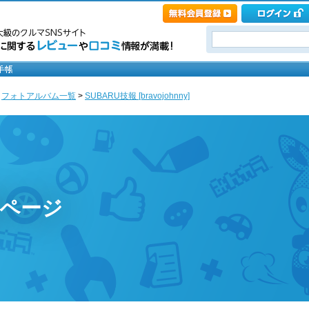
>
フォトアルバム一覧
>
SUBARU技報 [bravojohnny]
yのページ