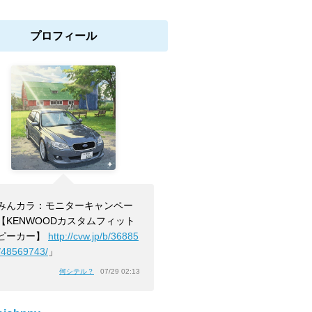
プロフィール
みんカラ：モニターキャンペー
【KENWOODカスタムフィット
ピーカー】
http://cvw.jp/b/36885
/48569743/
」
何シテル？
07/29 02:13