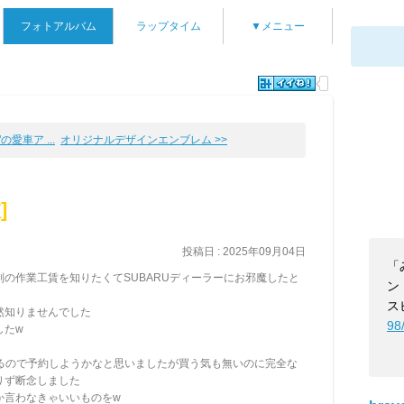
フォトアルバム
ラップタイム
▼メニュー
"の愛車ア ...
オリジナルデザインエンブレム >>
]
投稿日 : 2025年09月04日
「
の作業工賃を知りたくてSUBARUディーラーにお邪魔したと
ン
ス
然知りませんでした
98
したw
出てるので予約しようかなと思いましたが買う気も無いのに完全な
りず断念しました
か言わなきゃいいものをw