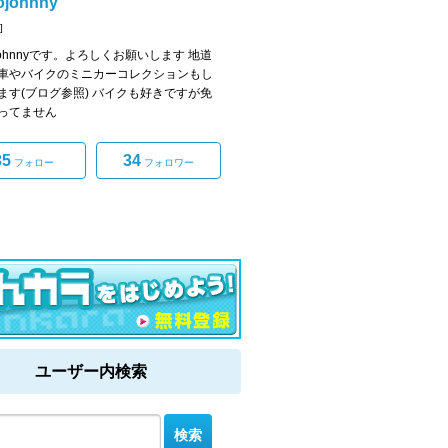
ojohnny
]
ojohnnyです。よろしくお願いします 地道
車やバイクのミニカーコレクションもし
ます(ブログ参照) バイクも好きですが免
ってません
35
34
フォロー
フォロワー
ユーザー内検索