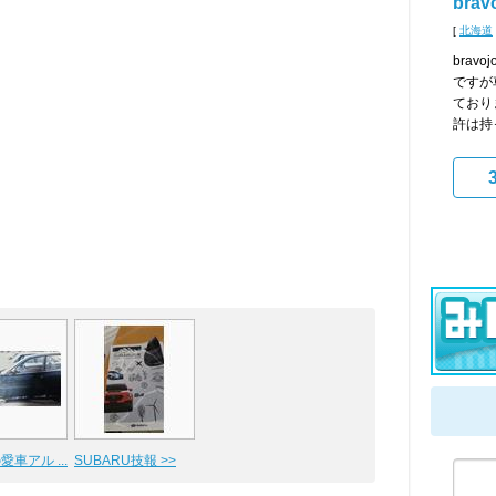
brav
[
北海道
brav
ですが
ており
許は持
愛車アル ...
SUBARU技報 >>