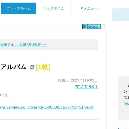
フォトアルバム
ラップタイム
▼メニュー
愛車アル ...
SUBARU技報 >>
愛車アルバム
[1枚]
投稿日 : 2025年11月05日
「
マツダ RX-7
ン
像です。
ス
98
kara.carview.co.jp/userid/3688598/car/3796451/profil