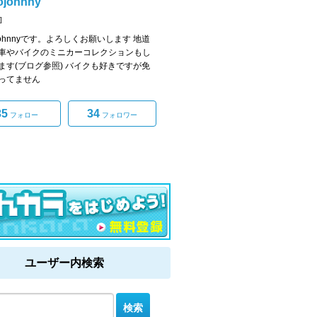
ojohnny
]
ojohnnyです。よろしくお願いします 地道
車やバイクのミニカーコレクションもし
ます(ブログ参照) バイクも好きですが免
ってません
35
34
フォロー
フォロワー
ユーザー内検索