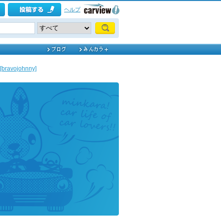
ヘルプ
avojohnny]