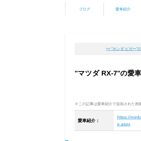
ブログ
愛車紹介
<< "ホンダ ビガー"の
"マツダ RX-7"の
※この記事は愛車紹介で追加された画
https://min
愛車紹介：
e.aspx