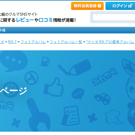
ツダ
>
RX-7
>
フォトアルバム
>
フォトアルバム一覧
>
"マツダ RX-7"の愛車アルバム [br
yのページ