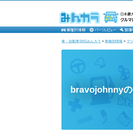
車・自動車SNSみんカラ
>
車種別情報
>
マ
bravojohnn