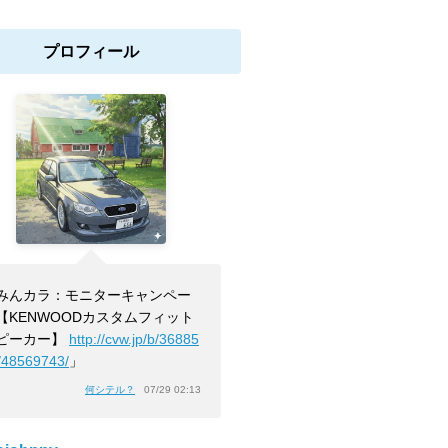
プロフィール
みんカラ：モニターキャンペー
【KENWOODカスタムフィット
ピーカー】
http://cvw.jp/b/36885
/48569743/
」
何シテル？
07/29 02:13