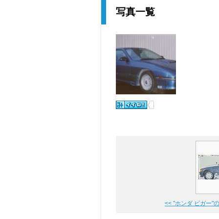
写真一覧
<< "ホンダ ビガー"の