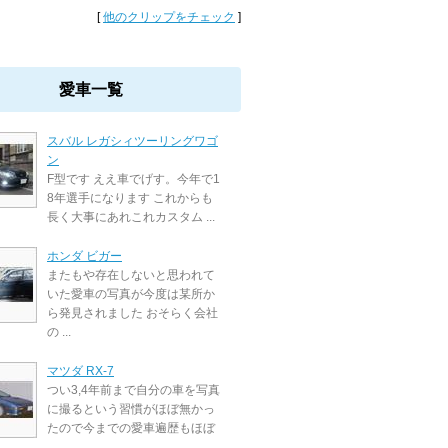
[
他のクリップをチェック
]
愛車一覧
スバル レガシィツーリングワゴ
ン
F型です ええ車でげす。今年で1
8年選手になります これからも
長く大事にあれこれカスタム ...
ホンダ ビガー
またもや存在しないと思われて
いた愛車の写真が今度は某所か
ら発見されました おそらく会社
の ...
マツダ RX-7
つい3,4年前まで自分の車を写真
に撮るという習慣がほぼ無かっ
たので今までの愛車遍歴もほぼ
...