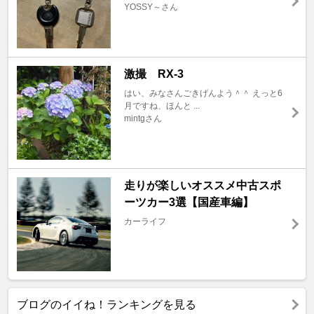
YOSSY～さん
激撮 RX-3
はい、みなさんごきげんよう＾＾ えっと6
月ですね、ほんと ...
mintgさん
走りが楽しいオススメ中古スポ
ーツカー3選【国産車編】
カーライフ
ブログのイイね！ランキングを見る