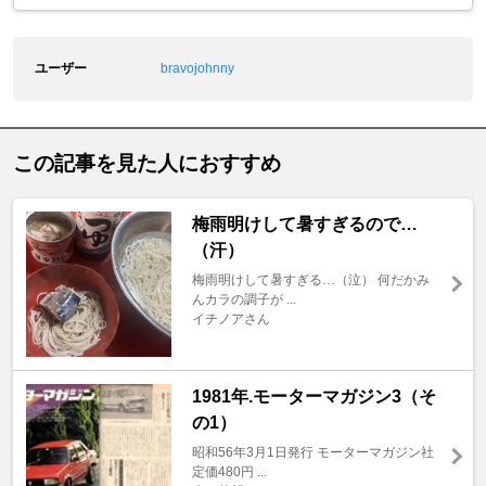
ユーザー
bravojohnny
この記事を見た人におすすめ
梅雨明けして暑すぎるので…
（汗）
梅雨明けして暑すぎる…（泣） 何だかみ
んカラの調子が ...
イチノアさん
1981年.モーターマガジン3（そ
の1）
昭和56年3月1日発行 モーターマガジン社
定価480円 ...