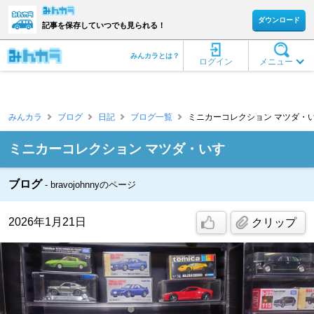
ダウンロード
記事を保存していつでも見られる！
みんカラとは？
ログイン
メニュー
みんカラ
ブログ
日記
ブログ一覧
ミニカーコレクション マツダ・いすゞ [
ミニカーコレクション マツダ・いすゞ
ブログ
bravojohnnyのページ
2026年1月21日
クリップ