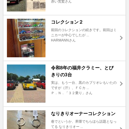
赤い荒鷲さん
コレクション２
前回のコレクションの続きです。前回はミ
ニカーが中心でしたが ...
HARMANNさん
令和8年の福井クラミー、とび
きりの3台
実は、もう一台、黒のカブリオレもいたの
ですが（汗）、ＦＣカ ...
Ｐ．Ｎ．「３２乗り」さん
なりきりオーナーコレクション
巷でというか、界隈でちらほら話題となっ
てる なりきりオー ...