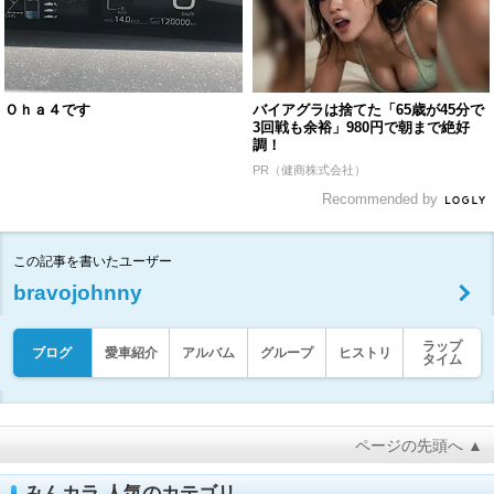
Ｏｈａ４です
バイアグラは捨てた「65歳が45分で
3回戦も余裕」980円で朝まで絶好
調！
PR（健商株式会社）
Recommended by
この記事を書いたユーザー
bravojohnny
ラップ
ブログ
愛車紹介
アルバム
グループ
ヒストリ
タイム
ページの先頭へ ▲
みんカラ 人気のカテゴリ