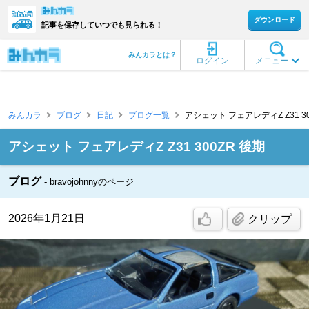
ダウンロード
記事を保存していつでも見られる！
みんカラとは？
ログイン
メニュー
みんカラ
ブログ
日記
ブログ一覧
アシェット フェアレディZ Z31 300ZR
アシェット フェアレディZ Z31 300ZR 後期
ブログ
bravojohnnyのページ
2026年1月21日
クリップ