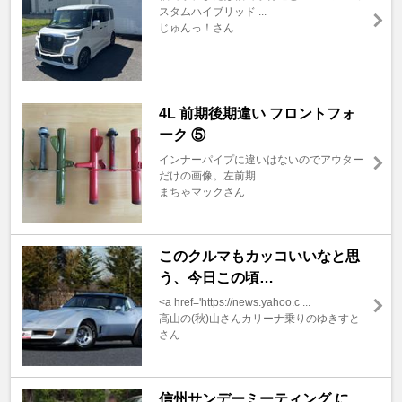
スタムハイブリッド ...
じゅんっ！さん
4L 前期後期違い フロントフォ
ーク ⑤
インナーパイプに違いはないのでアウター
だけの画像。左前期 ...
まちゃマックさん
このクルマもカッコいいなと思
う、今日この頃…
<a href='https://news.yahoo.c ...
高山の(秋)山さんカリーナ乗りのゆきすと
さん
信州サンデーミーティング に