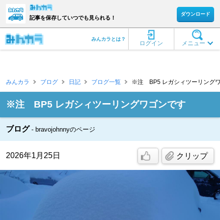
ダウンロード
記事を保存していつでも見られる！
みんカラとは？
ログイン
メニュー
みんカラ
ブログ
日記
ブログ一覧
※注 BP5 レガシィツーリングワゴンで
※注 BP5 レガシィツーリングワゴンです
ブログ
bravojohnnyのページ
2026年1月25日
クリップ