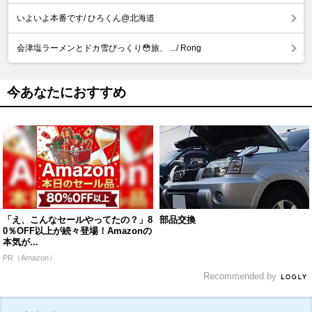
いよいよ本番です/ ひろくん@北海道
会津塩ラーメンとドカ雪びっくり😳旅、 .../ Rong
今あなたにおすすめ
「え、こんなセールやってたの？」8
部品交換
0％OFF以上が続々登場！Amazonの
本気が...
PR（Amazon）
Recommended by