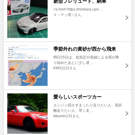
新型プレリュード、納車
<a href='https://minkara.carv ...
Ｖ－テッ君♂さん
季節外れの黄砂が西から飛来
明日25日は、低気圧や前線による雨が降
り始めたあとに少し遅 ...
KMS1122さん
愛らしいスポーツカー
エンジン回さずまったり走りたい人、長距
離走りたい人、早く走 ...
ikkumin131さん