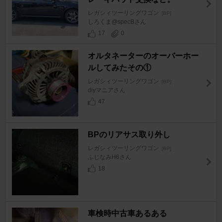
レガシィツーリングワゴン
[BP]
しろくま@specBさん
17
0
オルタネーターのオーバーホー
ルしてみたその①
レガシィツーリングワゴン
[BP]
diyマニアさん
47
BPのリアサス取り外し
レガシィツーリングワゴン
[BP]
ふじなみH6さん
18
車検時中古車あるある