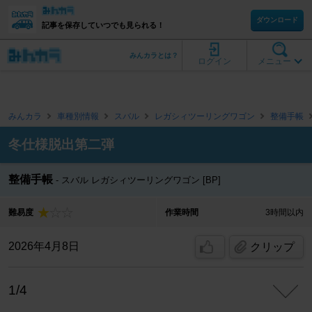
ダウンロード
記事を保存していつでも見られる！
みんカラとは？
ログイン
メニュー
みんカラ
車種別情報
スバル
レガシィツーリングワゴン
整備手帳
冬仕様脱出第二弾
整備手帳
スバル レガシィツーリングワゴン [BP]
難易度
作業時間
3時間以内
2026年4月8日
クリップ
1/4