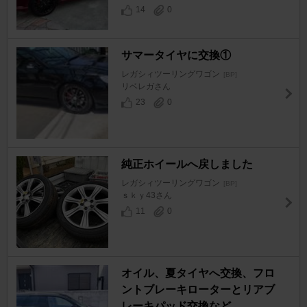
14
0
サマータイヤに交換①
レガシィツーリングワゴン
[BP]
リベレガさん
23
0
純正ホイールへ戻しました
レガシィツーリングワゴン
[BP]
ｓｋｙ43さん
11
0
オイル、夏タイヤへ交換、フロ
ントブレーキローターとリアブ
レーキパッド交換など。