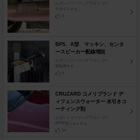
レガシィツーリングワゴン
[BP]
ナガイレさん
2
BP5、A型 マッキン、センタ
ースピーカー配線増設
レガシィツーリングワゴン
[BP]
聖龍神さん
9
CRUZARD コメリブランド デ
ィフェンスウォーター 水引きコ
ーティング剤
レガシィツーリングワゴン
[BP]
BP5F@ふぁんさん
14