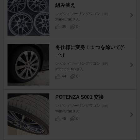
組み替え
レガシィツーリングワゴン
[BP]
twin-turboさん
39
0
冬仕様に変身！１つを除いて(^
_^;)
レガシィツーリングワゴン
[BP]
infected_revさん
44
0
POTENZA S001 交換
レガシィツーリングワゴン
[BP]
twin-turboさん
48
0