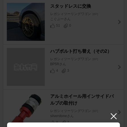
スタッドレスに交換
レガシィツーリングワゴン
[BP]
こぐぷーさん
51
0
ハブボルト打ち替え（その2）
レガシィツーリングワゴン
[BP]
BP5Rさん
4
3
アルミホイール用インサイドバ
ルブの取付け
レガシィツーリングワゴン
[BP]
silverstoneさん
9
7