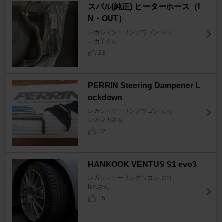
スバル(純正) ヒーターホース（I
N・OUT）
レガシィツーリングワゴン
[BP]
レガ子さん
23
PERRIN Steering Dampener L
ockdown
レガシィツーリングワゴン
[BP]
レオレガさん
12
HANKOOK VENTUS S1 evo3
レガシィツーリングワゴン
[BP]
hkr.さん
15