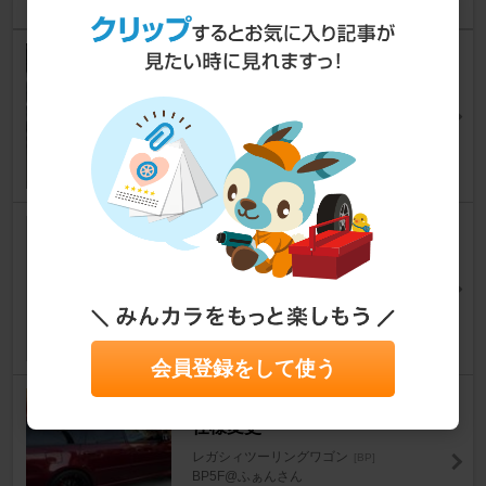
スタッドレス用15inch新調（イ
ンプレッサ純正）
レガシィツーリングワゴン
[BP]
ぶれいず＠ＦＫＳさん
1
1
BPにふさわしいのは16インチ
か17インチか??考察する。
レガシィツーリングワゴン
[BP]
スピードマスター＠PCX←レガシィさん
8
4
会員登録をして使う
備忘録 スプリングサマー快速へ
仕様変更
レガシィツーリングワゴン
[BP]
BP5F@ふぁんさん