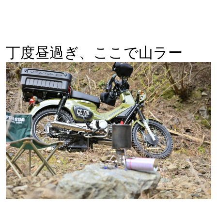
丁度昼過ぎ、ここで山ラー