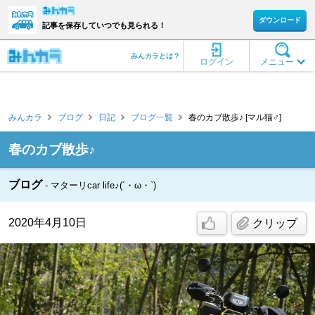
ダウンロード
記事を保存していつでも見られる！
みんカラとは？
ログイン
メニュー
みんカラ
ブログ
日記
ブログ一覧
春のカブ散歩♪ [マル猫♂]
春のカブ散歩♪
ブログ
マターリcar life♪(´・ω・`)
2020年4月10日
クリップ