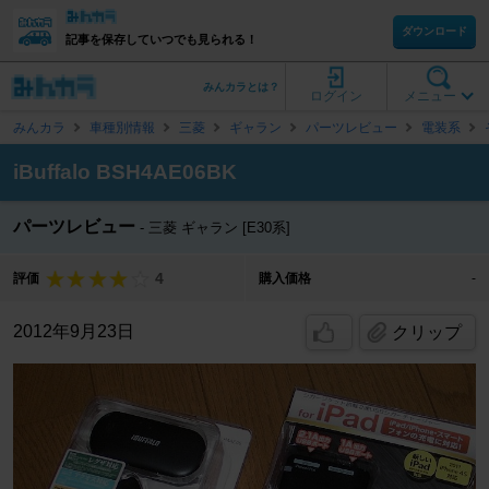
ダウンロード
記事を保存していつでも見られる！
みんカラとは？
ログイン
メニュー
みんカラ
車種別情報
三菱
ギャラン
パーツレビュー
電装系
iBuffalo BSH4AE06BK
パーツレビュー
三菱 ギャラン [E30系]
4
評価
購入価格
-
2012年9月23日
クリップ