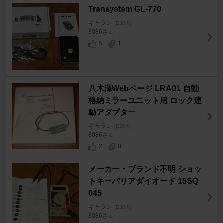
Transystem GL-770
ギャラン
[E30系]
8086さん
5
1
八木澤Webページ LRA01 自動
格納ミラーユニット用 ロック連
動アダプター
ギャラン
[E30系]
8086さん
2
0
メーカー・ブランド不明 ショッ
トキーバリアダイオード 15SQ
045
ギャラン
[E30系]
8086さん