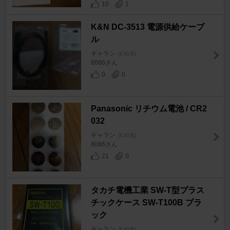
10
1
K&N DC-3513 電源供給ケーブ
ル
ギャラン
[E30系]
8086さん
0
0
Panasonic リチウム電池 / CR2
032
ギャラン
[E30系]
8086さん
21
0
タカチ電機工業 SW-T型プラス
チックケース SW-T100B ブラ
ック
ギャラン
[E30系]