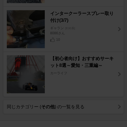
インタークーラースプレー取り
付け(3/7)
ギャラン
[E30系]
8086さん
10
【初心者向け】おすすめサーキ
ット8選～愛知・三重編～
カーライフ
同じカテゴリー (
その他
) の一覧を見る