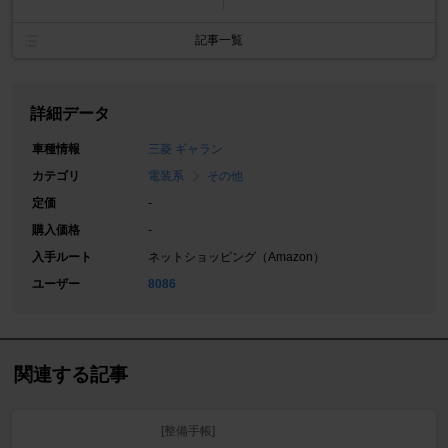
記事一覧
詳細データ
車種情報
三菱 ギャラン
カテゴリ
電装系
その他
定価
-
購入価格
-
入手ルート
ネットショッピング（Amazon）
ユーザー
8086
関連する記事
[整備手帳]