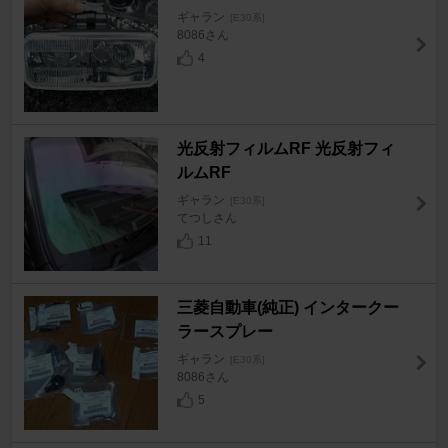
ギャラン
[E30系]
8086さん
4
光反射フィルムRF 光反射フィ
ルムRF
ギャラン
[E30系]
てつしさん
11
三菱自動車(純正) インタークー
ラースプレー
ギャラン
[E30系]
8086さん
5