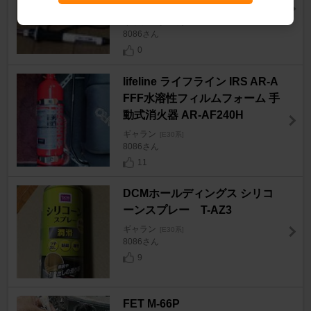
XR-41
ギャラン
[E30系]
8086さん
0
lifeline ライフライン IRS AR-A
FFF水溶性フィルムフォーム 手
動式消火器 AR-AF240H
ギャラン
[E30系]
8086さん
11
DCMホールディングス シリコ
ーンスプレー T-AZ3
ギャラン
[E30系]
8086さん
9
FET M-66P