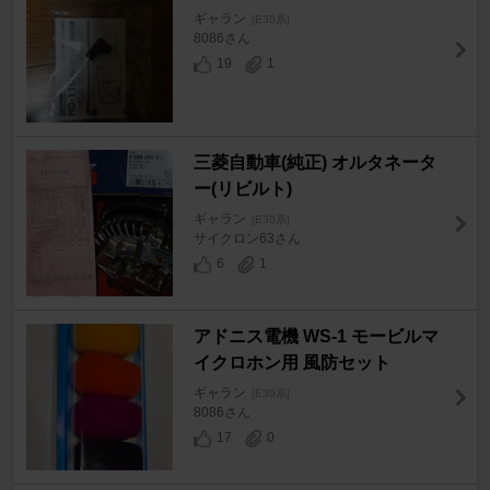
ギャラン
[E30系]
8086さん
19
1
三菱自動車(純正) オルタネータ
ー(リビルト)
ギャラン
[E30系]
サイクロン63さん
6
1
アドニス電機 WS-1 モービルマ
イクロホン用 風防セット
ギャラン
[E30系]
8086さん
17
0