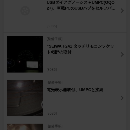
USBダイアグノーシス＋UMPC(OQO
2+)、車載PCのUSBハブをセルフパワ
ーに交換
[8086]
[整備手帳]
"SEIWA F241 タッチリモコンソケッ
ト4連"の取付
[8086]
[整備手帳]
電光表示器取付、UMPCと接続
[8086]
[整備手帳]