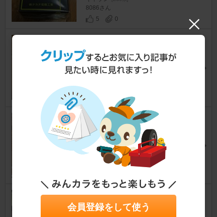
8086さん
5
0
メーカー・ブランド不明 USB
電源ケーブル(DCジャック外径
3.5mm/内径1.3mm)
ギャラン
[E30系]
8086さん
18
0
uxcell メタルクラッド抵抗器 0.
5Ω100W±5%
ギャラン
[E30系]
8086さん
11
0
goot 太洋電機産業 高性能セラ
会員登録をして使う
ミックヒーター型はんだこて C