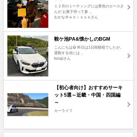
１２月のミーティングには黄色のエースさ
んが お菓子持って参 ...
わかな＠ｗｅｉｓｓｅさん
鞍ケ池PA&懐かしのBGM
こんにちは😃 昨日は1日雨模様でしたが、
退勤する頃には ...
kurajiさん
【初心者向け】おすすめサーキ
ット5選～近畿・中国・四国編
～
カーライフ