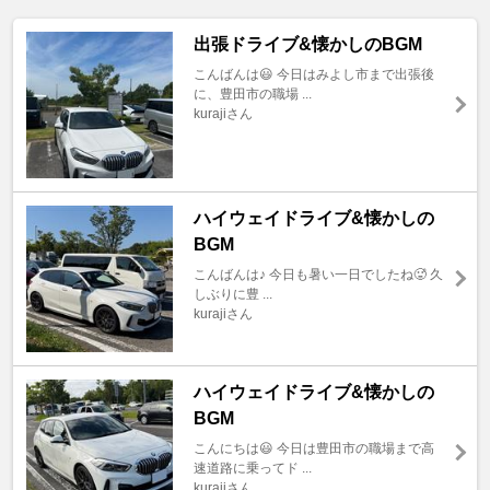
出張ドライブ&懐かしのBGM
こんばんは😃 今日はみよし市まで出張後
に、豊田市の職場 ...
kurajiさん
ハイウェイドライブ&懐かしの
BGM
こんばんは♪ 今日も暑い一日でしたね🥵 久
しぶりに豊 ...
kurajiさん
ハイウェイドライブ&懐かしの
BGM
こんにちは😃 今日は豊田市の職場まで高
速道路に乗ってド ...
kurajiさん