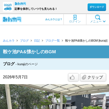
ダウンロード
記事を保存していつでも見られる！
みんカラとは？
ログイン
メニュー
みんカラ
ブログ
日記
ブログ一覧
鞍ケ池PA&懐かしのBGM [kuraji]
鞍ケ池PA&懐かしのBGM
ブログ
kurajiのページ
2026年5月7日
クリップ