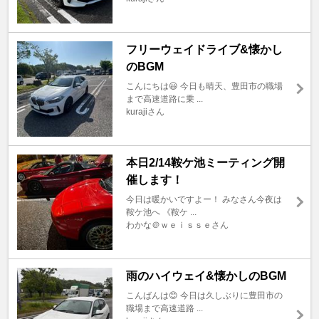
フリーウェイドライブ&懐かし
のBGM
こんにちは😃 今日も晴天、豊田市の職場
まで高速道路に乗 ...
kurajiさん
本日2/14鞍ケ池ミーティング開
催します！
今日は暖かいですよー！ みなさん今夜は
鞍ケ池へ 《鞍ケ ...
わかな＠ｗｅｉｓｓｅさん
雨のハイウェイ&懐かしのBGM
こんばんは😊 今日は久しぶりに豊田市の
職場まで高速道路 ...