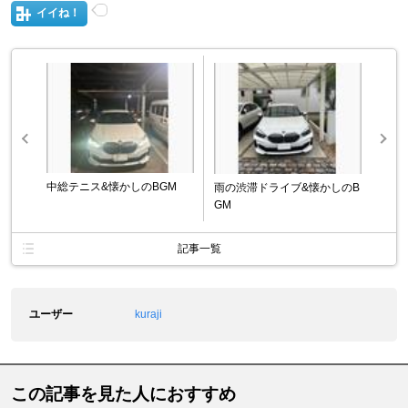
イイね！
中総テニス&懐かしのBGM
雨の渋滞ドライブ&懐かしのB
GM
記事一覧
ユーザー
kuraji
この記事を見た人におすすめ