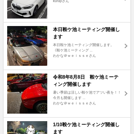
kurajiさん
本日鞍ケ池ミーティング開催し
ます
本日鞍ケ池ミーティング開催します。
《鞍ケ池ミーティング ...
わかな＠ｗｅｉｓｓｅさん
令和8年8月8日 鞍ケ池ミーテ
ィング開催します
暑い季節は涼しい鞍ケ池でアツい夜を！！
今月も開催します ...
わかな＠ｗｅｉｓｓｅさん
1/10鞍ケ池ミーティング開催し
ます