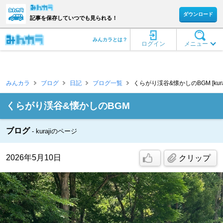
ダウンロード
記事を保存していつでも見られる！
みんカラとは？
ログイン
メニュー
みんカラ
ブログ
日記
ブログ一覧
くらがり渓谷&懐かしのBGM [kuraj
くらがり渓谷&懐かしのBGM
ブログ
kurajiのページ
2026年5月10日
クリップ