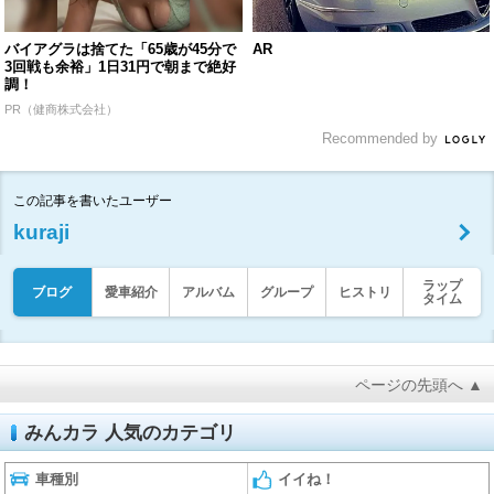
バイアグラは捨てた「65歳が45分で
AR
3回戦も余裕」1日31円で朝まで絶好
調！
PR（健商株式会社）
Recommended by
この記事を書いたユーザー
kuraji
ラップ
ブログ
愛車紹介
アルバム
グループ
ヒストリ
タイム
ページの先頭へ ▲
みんカラ 人気のカテゴリ
車種別
イイね！