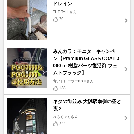
ドレイン
THE TALLさん
79
みんカラ：モニターキャンペー
ン【Premium GLASS COAT 3
000 or 樹脂パーツ復活剤 フェ
ムトブラック】
青いトレーラーNo.IIIさん
138
キタの街並み 大阪駅南側の昼と
夜 2
べるぐそんさん
244