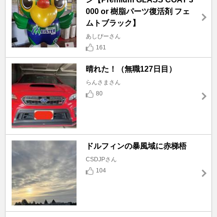
000 or 樹脂パーツ復活剤 フェ
ムトブラック】
あしぴーさん
161
晴れた！（無職127日目）
らんさまさん
80
ドルフィンの暴風域に赤梯梧
CSDJPさん
104