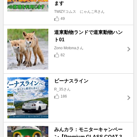
ます
TWIZYコムス にゃんこRさん
49
道東動物ランドで道東動物ハン
ト01
Zono Motonaさん
82
ビーナスライン
R_35さん
186
みんカラ：モニターキャンペー
ン【Premium GLASS COAT 3