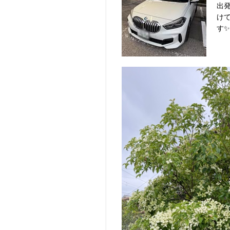
出
け
す✨