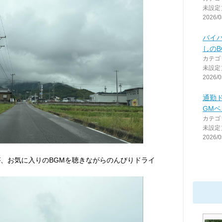
未設定
2026/0
バイ
しのB
カテゴ
未設定
2026/0
通勤
GMベ
カテゴ
未設定
2026/0
が、お気に入りのBGMを聴きながらのんびりドライ