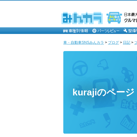
車・自動車SNSみんカラ
>
ブログ
>
日記
>
kurajiのページ