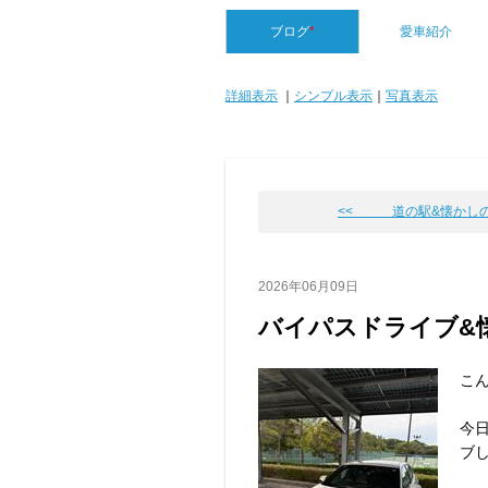
ブログ
*
愛車紹介
詳細表示
｜
シンプル表示
｜
写真表示
<< 道の駅&懐かしの
2026年06月09日
バイパスドライブ&
こん
今
ブ