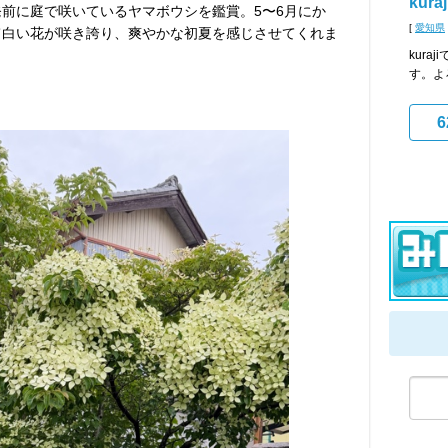
kuraj
発前に庭で咲いているヤマボウシを鑑賞。5〜6月にか
[
愛知県
て白い花が咲き誇り、爽やかな初夏を感じさせてくれま
kur
す。よ
6