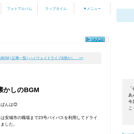
フォトアルバム
ラップタイム
▼メニュー
BGM
| 記事一覧 |
ハイウェイドライブ&懐かし ... >>
「
懐かしのBGM
あ
今
ばんは😊
こ
日は安城市の職場まで23号バイパスを利用してドライ
しました。