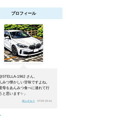
プロフィール
@STELLA-1962 さん、
んみつ懐かしい甘味ですよね。
度母をあんみつ食べに連れて行
うと思います✨」
何シテル？
07/20 20:41