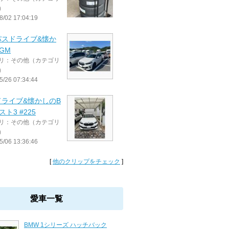
）
8/02 17:04:19
パスドライブ&懐か
GM
リ：その他（カテゴリ
）
5/26 07:34:44
ドライブ&懐かしのB
スト3 #225
リ：その他（カテゴリ
）
5/06 13:36:46
[
他のクリップをチェック
]
愛車一覧
BMW 1シリーズ ハッチバック