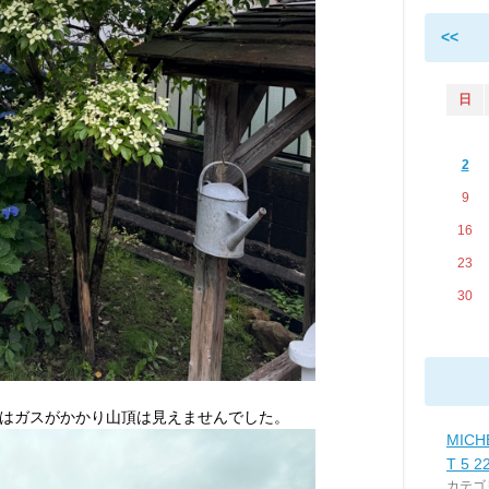
<<
日
2
9
16
23
30
はガスがかかり山頂は見えませんでした。
MICH
T 5 2
カテゴ