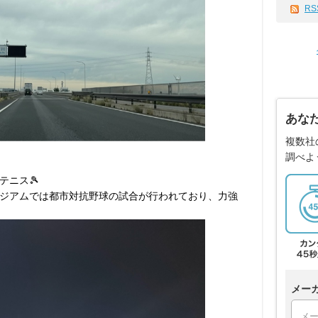
RS
あな
複数社
調べよ
テニス🎾
ジアムでは都市対抗野球の試合が行われており、力強
メー