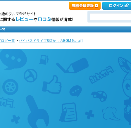
ブログ一覧
>
バイパスドライブ&懐かしのBGM [kuraji]