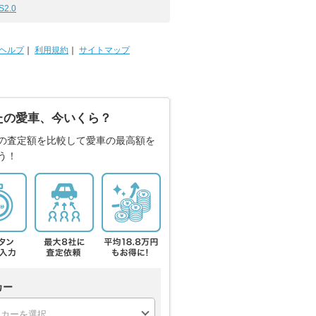
S2.0
ヘルプ
｜
利用規約
｜
サイトマップ
たの愛車、今いくら？
の査定額を比較して愛車の最高額を
う！
カー