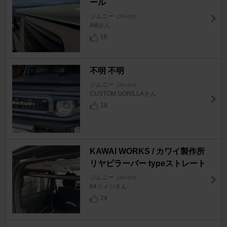
ール
ジムニー
[JB64W]
Atttさん
16
不明 不明
ジムニー
[JB64W]
CUSTOM GORILLAさん
19
KAWAI WORKS / カワイ製作所
リヤピラーバー typeストレート
ジムニー
[JB64W]
64ジィジさん
24