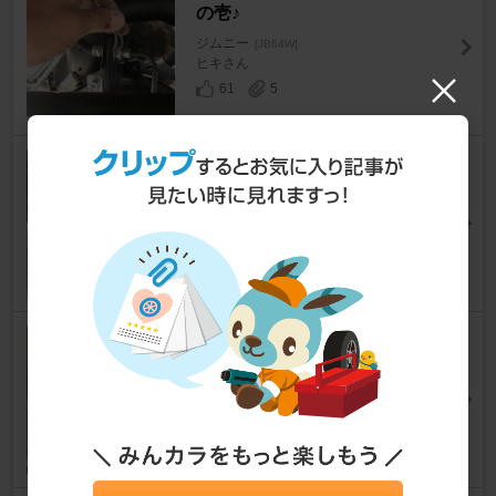
の壱♪
ジムニー
[JB64W]
ヒキさん
61
5
コイルスペーサー取付♪ 其の似
♪ 取付編
ジムニー
[JB64W]
ヒキさん
81
4
2インチリフトUP‼️への道 そ
の壱
ジムニー
[JB64W]
ぱぱんだ@さん
30
12