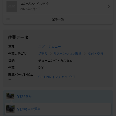
エンジンオイル交換
2025年5月5日
記事一覧
作業データ
車種
スズキ ジムニー
作業カテゴリ
足廻り
サスペンション関連
取付・交換
目的
チューニング・カスタム
作業
DIY
関連パーツレビュ
C.L.LINK インチアップKIT
ー
なお'sさん
なお'sさんの愛車