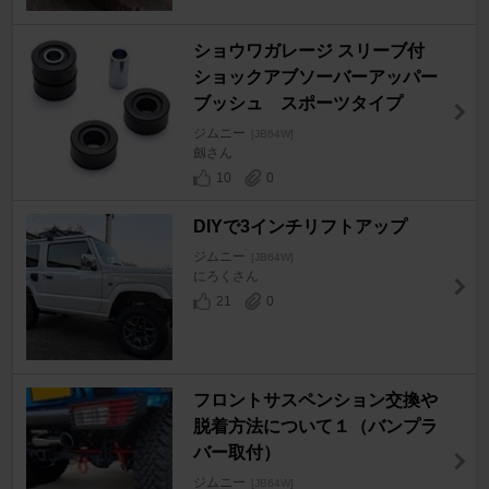
ショウワガレージ スリーブ付
ショックアブソーバーアッパー
ブッシュ スポーツタイプ
ジムニー
[JB64W]
劔さん
10
0
DIYで3インチリフトアップ
ジムニー
[JB64W]
にろくさん
21
0
フロントサスペンション交換や
脱着方法について１（バンプラ
バー取付）
ジムニー
[JB64W]