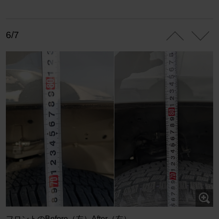
6/7
フロントのBefore（左）After（右）