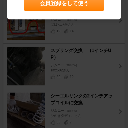
会員登録をして使う
2インチリフトUP‼️への道 そ
の弐①
ジムニー
[JB64W]
ぱぱんだ@さん
19
14
スプリング交換 （1インチU
P）
ジムニー
[JB64W]
smz502さん
39
12
シーエルリンクの2インチアッ
プコイルに交換
ジムニー
[JB64W]
ひのきダディ。さん
35
7