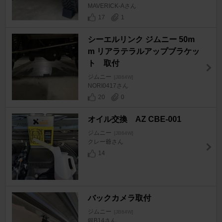
MAVERICK-Aさん
17
1
シーエルリンク ジムニー 50m
m リアラテラルアップブラケッ
ト 取付
ジムニー
[JB64W]
NORI0417さん
20
0
オイル交換 AZ CBE-001
ジムニー
[JB64W]
クレー爺さん
14
バックカメラ取付
ジムニー
[JB64W]
銀B14さん