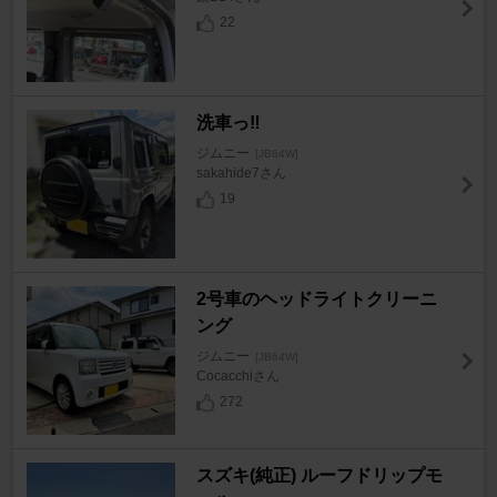
22
洗車っ‼︎
ジムニー
[JB64W]
sakahide7さん
19
2号車のヘッドライトクリーニ
ング
ジムニー
[JB64W]
Cocacchiさん
272
スズキ(純正) ルーフドリップモ