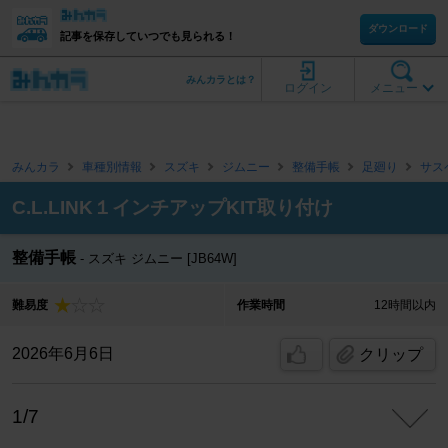
ダウンロード
記事を保存していつでも見られる！
みんカラとは？
ログイン
メニュー
みんカラ
車種別情報
スズキ
ジムニー
整備手帳
足廻り
サス
C.L.LINK１インチアップKIT取り付け
整備手帳
スズキ ジムニー [JB64W]
難易度
作業時間
12時間以内
2026年6月6日
クリップ
1/7