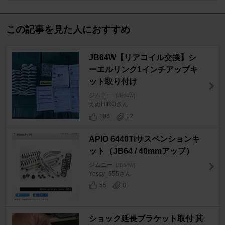
この記事を見た人におすすめ
JB64W【リアコイル交換】シ
ーエルリンク1インチアップキ
ット取り付け
ジムニー
[JB64W]
えぬHIROさん
106
12
APIO 6440Tiサスペンションキ
ット（JB64 / 40mmアップ）
ジムニー
[JB64W]
Yossy_555さん
55
0
ショック延長ブラケット取付 其