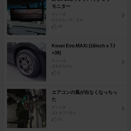
モニター
ティーダ
けんたんって…さん
13
Kosei Evo.MAXi (16inch x 7J
+38)
ティーダ
ばるきちさん
0
エアコンの風が出なくなっちっ
た
ティーダ
ばんえつつさん
11