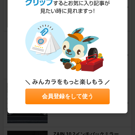
ティーダ
satoshi-kojimaさん
3
日産純正 サイドブラインドモニ
ター
ティーダ
むくぞうさん
0
WORK EURO LINE
ティーダ
会員登録をして使う
ずっちゃーさん
14
ZAIN 10.2インチバックミラー