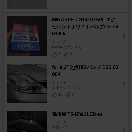
MIRAREED S1410 GWL エク
セレントホワイトバルブGB H4
5100k
ティーダ
MasaRワゴンさん
6
0
fcl. 純正交換HIDバルブ D2S 60
00K
ティーダ
かずポン-C11さん
15
0
孫市屋 T5-拡散3LED-白
ティーダ
雪風7さん