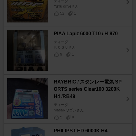
ティーダ
YuYu driveさん
52
1
PIAA Lapiz 6000 T10 / H-870
ティーダ
ＫＯＳＵさん
9
1
RAYBRIG / スタンレー電気 SP
ORTS series Clear100 3200K
H4 /RB49
ティーダ
MasaRワゴンさん
5
0
PHILIPS LED 6000K H4