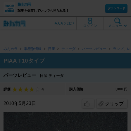
ダウンロード
記事を保存していつでも見られる！
みんカラとは？
ログイン
メニュー
みんカラ
車種別情報
日産
ティーダ
パーツレビュー
ランプ、レ
PIAA T10タイプ
パーツレビュー
日産 ティーダ
4
評価
購入価格
1,080 円
2010年5月23日
クリップ