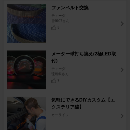
ファンベルト交換
ティーダ
雪風07さん
9
メーター球打ち換え(2極LED取
付)
ティーダ
琉璃祭さん
7
気軽にできるDIYカスタム【エ
クステリア編】
カーライフ