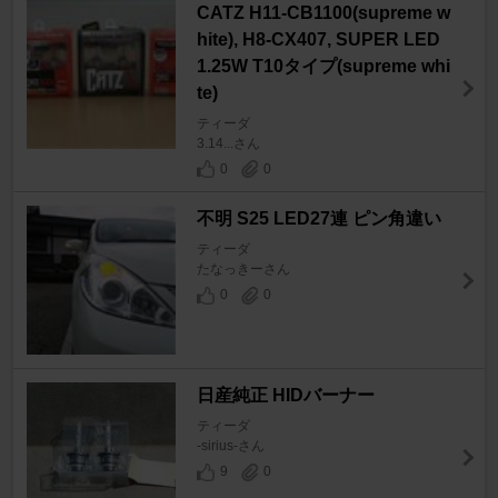
CATZ H11-CB1100(supreme w
hite), H8-CX407, SUPER LED
1.25W T10タイプ(supreme whi
te)
ティーダ
3.14...さん
0
0
不明 S25 LED27連 ピン角違い
ティーダ
たなっきーさん
0
0
日産純正 HIDバーナー
ティーダ
-sirius-さん
9
0