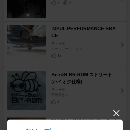
9
0
IMPUL PERFORMANCE BRA
CE
ティーダ
ムッツリーニ！さん
12
Bee☆R BR-ROM ストリート
(ハイオク仕様)
ティーダ
不整脈さん
3
TANIDA / JURAN Muffler Gask
et