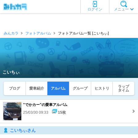
ログイン
メニュー
みんカラ
フォトアルバム
フォトアルバム一覧 [こいちぃ]
こいちぃ
ラップ
ブログ
愛車紹介
アルバム
グループ
ヒストリ
タイム
"でかカー"の愛車アルバム
25/03/30 09:33
15枚
こいちぃさん