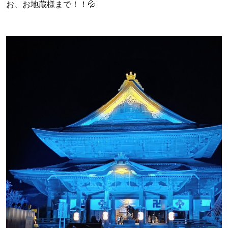
お、お地蔵様まで！！💦