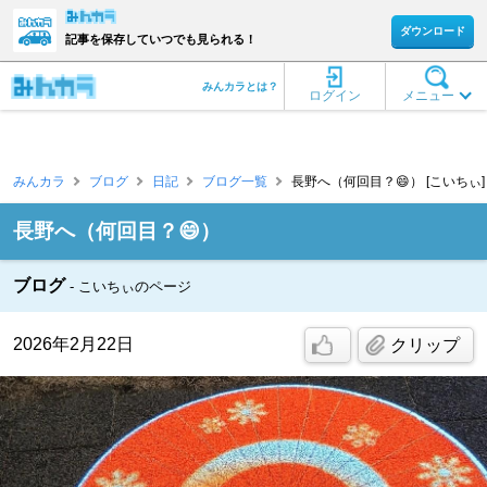
ダウンロード
記事を保存していつでも見られる！
みんカラとは？
ログイン
メニュー
みんカラ
ブログ
日記
ブログ一覧
長野へ（何回目？😄） [こいちぃ]
長野へ（何回目？😄）
ブログ
こいちぃのページ
2026年2月22日
クリップ