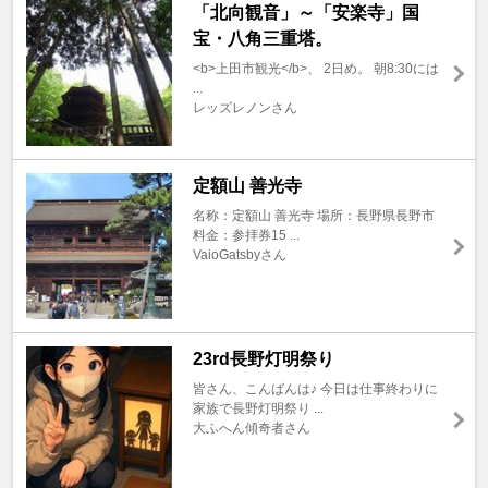
「北向観音」～「安楽寺」国
宝・八角三重塔。
<b>上田市観光</b>、 2日め。 朝8:30には
...
レッズレノンさん
定額山 善光寺
名称：定額山 善光寺 場所：長野県長野市
料金：参拝券15 ...
VaioGatsbyさん
23rd長野灯明祭り
皆さん、こんばんは♪ 今日は仕事終わりに
家族で長野灯明祭り ...
大ふへん傾奇者さん