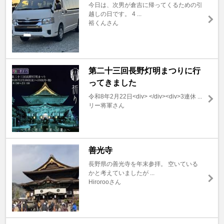
今日は、次男が倉吉に帰ってくるための引
越しの日です。 4 ...
裕くんさん
第二十三回長野灯明まつりに行
ってきました
令和8年2月22日<div> </div><div>3連休 ...
リー将軍さん
善光寺
長野県の善光寺を年末参拝。 空いている
かと考えていましたが ...
Hirorooさん