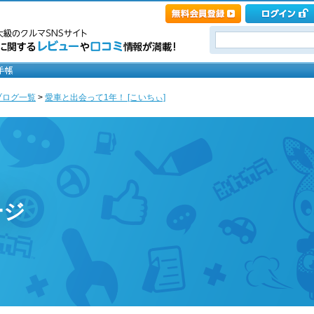
ブログ一覧
>
愛車と出会って1年！ [こいちぃ]
ージ