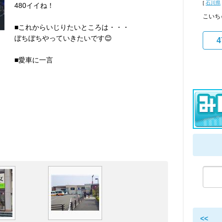
[
石川県
480イイね！
こいち
■これからいじりたいところは・・・
ぼちぼちやっていきたいです😊
4
■愛車に一言
<<