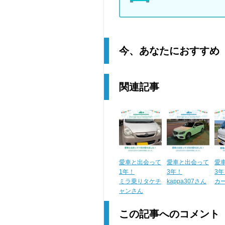
今、あなたにおすすめ
関連記事
愛車と出会って
愛車と出会って
愛
1年！
3年！
3年
ミラ乗りタケチ
kappa307さん
カ
ャンさん
この記事へのコメント