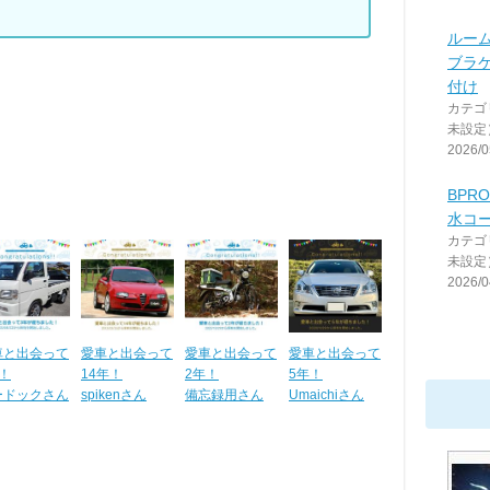
ルー
ブラ
付け
カテゴ
未設定
2026/0
BPR
水コ
カテゴ
未設定
2026/0
車と出会って
愛車と出会って
愛車と出会って
愛車と出会って
！
14年！
2年！
5年！
ードックさん
spikenさん
備忘録用さん
Umaichiさん