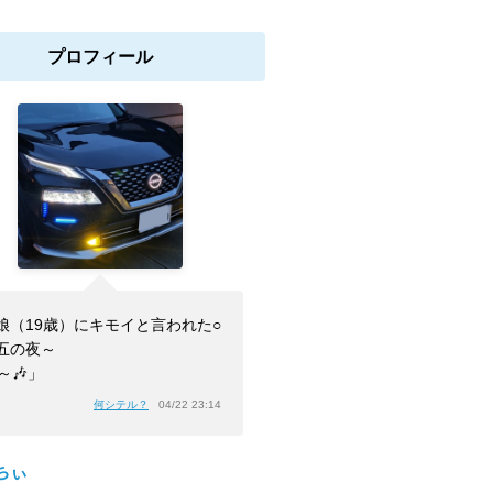
プロフィール
娘（19歳）にキモイと言われた○
五の夜～
h～🎶」
何シテル？
04/22 23:14
ちぃ