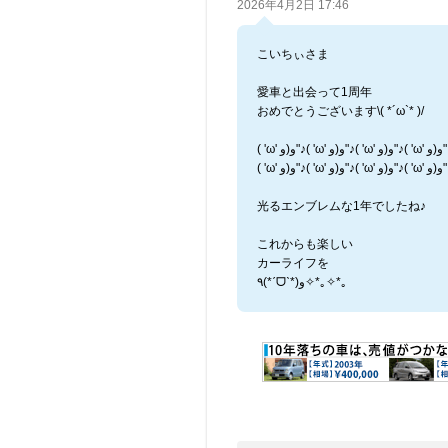
2026年4月2日 17:46
こいちぃさま
愛車と出会って1周年
おめでとうございます\( *´ω`* )/
( 'ω' و(و"♪( 'ω' و(و"♪
( 'ω' و(و"♪( 'ω' و(و"♪
光るエンブレムな1年でしたね♪
これからも楽しい
カーライフを
٩(*ˊᗜˋ*)و✧*｡✧*｡