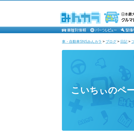
車・自動車SNSみんカラ
>
ブログ
>
日記
>
こいちぃのペ