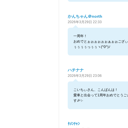
かんちゃん＠north
2026年3月29日 22:33
一周年！
おめでとぉぉぉぉぉぉぁぉぉござ
ぅぅぅぅっぅぅヽ(^0^)ﾉ
ハチナナ
2026年3月29日 23:06
こいちぃさん、こんばんは！
愛車と出会って1周年おめでとうご
す🎉✨
ﾀﾒﾝﾁｬﾝ