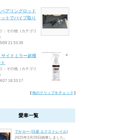
ムベアリングロッド
ケットでパイプ取り
リ：その他（カテゴリ
）
5/09 21:53:39
O サイドミラー超撥
ート
リ：その他（カテゴリ
）
4/27 18:33:17
[
他のクリップをチェック
]
愛車一覧
でかカー (日産 エクストレイル)
2025年3月29日納車しました。