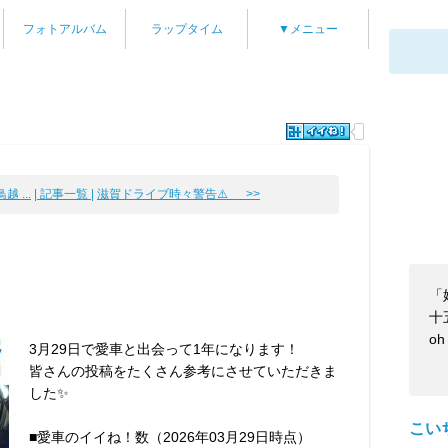
フォトアルバム
ラップタイム
▼メニュー
 ...
| 記事一覧 |
滋賀ドライブ時々警告⚠️ >>
「
！
十
o
3月29日で愛車と出会って1年になります！
皆さんの投稿をたくさん参考にさせていただきま
した✨
こい
■愛車のイイね！数（2026年03月29日時点）