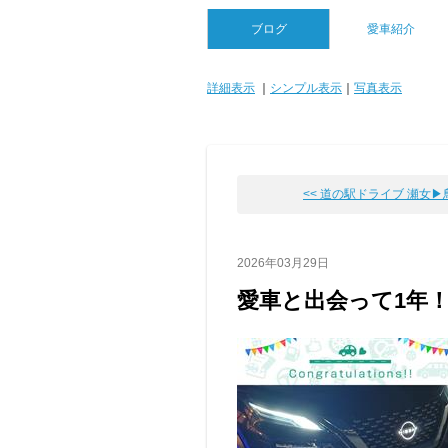
ブログ
愛車紹介
詳細表示
｜
シンプル表示
｜
写真表示
<< 道の駅ドライブ 瀬女▶鳥越
2026年03月29日
愛車と出会って1年