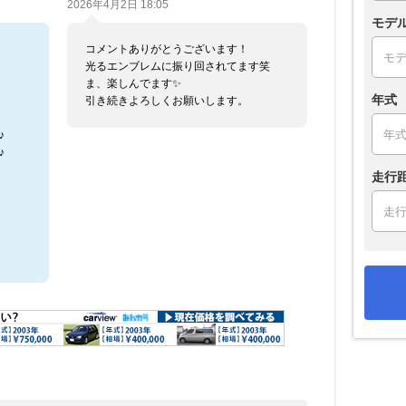
2026年4月2日 18:05
モデ
コメントありがとうございます！
光るエンブレムに振り回されてます笑
ま、楽しんでます✨
年式
引き続きよろしくお願いします。
( 'ω' و(و"♪( 'ω' و(و"♪
( 'ω' و(و"♪( 'ω' و(و"♪
走行