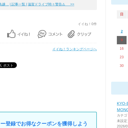
 ...
| 記事一覧 |
滋賀ドライブ時々警告⚠️ >>
日
イイね！0件
2
9
16
イイね！ランキングページへ
23
30
KYO-
MONO
カテゴ
未設定
マイカー登録でお得なクーポンを獲得しよう
2026/0