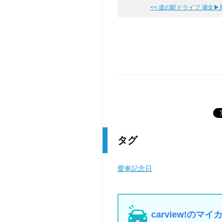
<< 道の駅ドライブ 瀬女▶鳥越
タグ
愛車記念日
carview!の