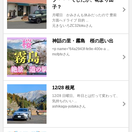
子？
月曜日 かみさんも休みだったので 豊前
方面へドライブ 目的 ...
元きないろZC32tokuさん
神話の里・霧島 桜の思い出
<p name="64a2943f-fe9e-400e-a ...
mofptvさん
12/28 根尾
12/28 日曜日。 昨日とは打って変わって、
気持ちのいい ...
ashikaga-yutakaさん