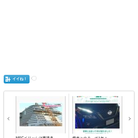
イイね！
MSCベリッシマ寄港🚢