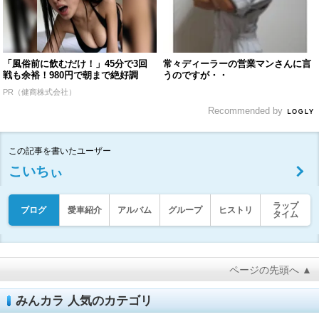
「風俗前に飲むだけ！」45分で3回
常々ディーラーの営業マンさんに言
戦も余裕！980円で朝まで絶好調
うのですが・・
PR（健商株式会社）
Recommended by
この記事を書いたユーザー
こいちぃ
ラップ
ブログ
愛車紹介
アルバム
グループ
ヒストリ
タイム
ページの先頭へ ▲
みんカラ 人気のカテゴリ