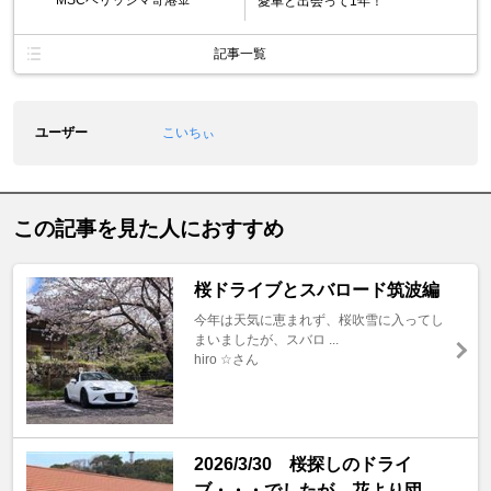
愛車と出会って1年！
記事一覧
ユーザー
こいちぃ
この記事を見た人におすすめ
桜ドライブとスバロード筑波編
今年は天気に恵まれず、桜吹雪に入ってし
まいましたが、スバロ ...
hiro ☆さん
2026/3/30 桜探しのドライ
ブ・・・でしたが、花より団