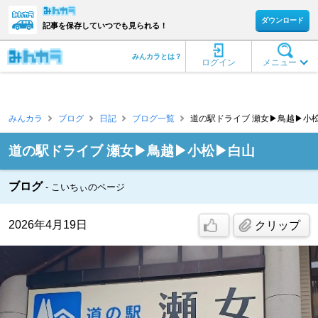
ダウンロード
記事を保存していつでも見られる！
みんカラとは？
ログイン
メニュー
みんカラ
ブログ
日記
ブログ一覧
道の駅ドライブ 瀬女▶鳥越▶小松
道の駅ドライブ 瀬女▶鳥越▶小松▶白山
ブログ
こいちぃのページ
2026年4月19日
クリップ