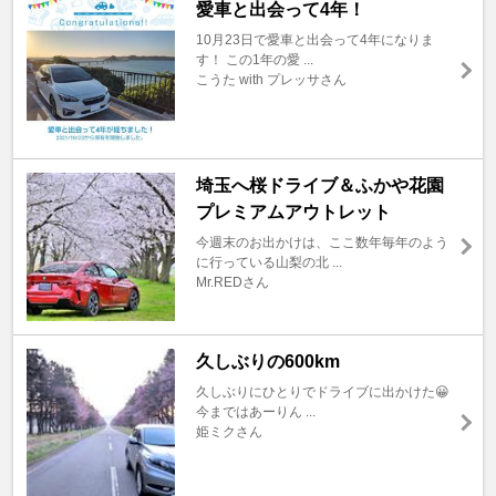
愛車と出会って4年！
10月23日で愛車と出会って4年になりま
す！ この1年の愛 ...
こうた with プレッサさん
埼玉へ桜ドライブ＆ふかや花園
プレミアムアウトレット
今週末のお出かけは、ここ数年毎年のよう
に行っている山梨の北 ...
Mr.REDさん
久しぶりの600km
久しぶりにひとりでドライブに出かけた😀
今まではあーりん ...
姫ミクさん