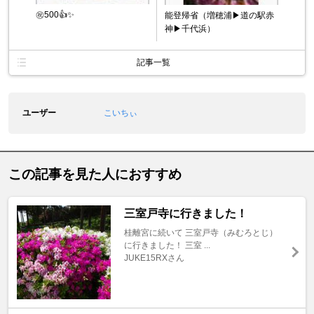
㊗️500👍✨
能登帰省（増穂浦▶道の駅赤
神▶千代浜）
記事一覧
ユーザー
こいちぃ
この記事を見た人におすすめ
三室戸寺に行きました！
桂離宮に続いて 三室戸寺（みむろとじ）
に行きました！ 三室 ...
JUKE15RXさん