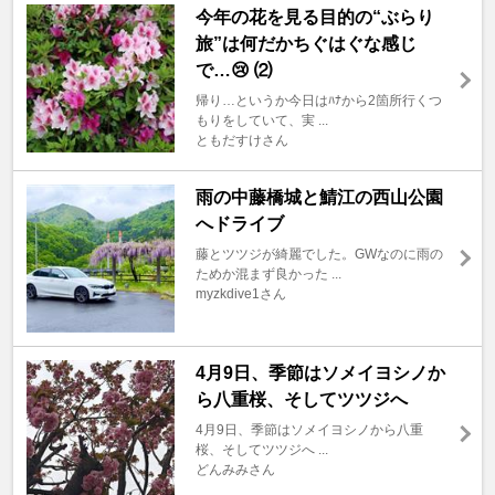
今年の花を見る目的の“ぶらり
旅”は何だかちぐはぐな感じ
で…😢 ⑵
帰り…というか今日はﾊﾅから2箇所行くつ
もりをしていて、実 ...
ともだすけさん
雨の中藤橋城と鯖江の西山公園
へドライブ
藤とツツジが綺麗でした。GWなのに雨の
ためか混まず良かった ...
myzkdive1さん
4月9日、季節はソメイヨシノか
ら八重桜、そしてツツジへ
4月9日、季節はソメイヨシノから八重
桜、そしてツツジへ ...
どんみみさん