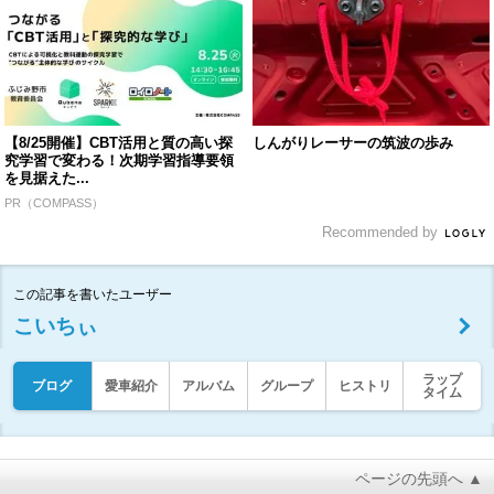
【8/25開催】CBT活用と質の高い探
しんがりレーサーの筑波の歩み
究学習で変わる！次期学習指導要領
を見据えた...
PR（COMPASS）
Recommended by
この記事を書いたユーザー
こいちぃ
ラップ
ブログ
愛車紹介
アルバム
グループ
ヒストリ
タイム
ページの先頭へ ▲