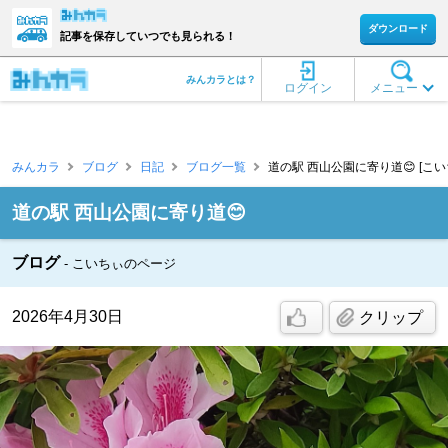
ダウンロード
記事を保存していつでも見られる！
みんカラとは？
ログイン
メニュー
みんカラ
ブログ
日記
ブログ一覧
道の駅 西山公園に寄り道😊 [こい
道の駅 西山公園に寄り道😊
ブログ
こいちぃのページ
2026年4月30日
クリップ