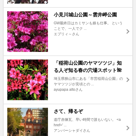
小見川城山公園～雲井岬公園
GW最終日はカミサンも娘も仕事。 という
ことで、一人でク ...
エブリィ～さん
「稲荷山公園のヤマツツジ」知
る人ぞ知る春の穴場スポット🌺
埼玉県狭山市にある「市営稲荷山公園」の
ヤマツツジが見頃との ...
ayupapa altoさん
さて、帰るぞ
道庁赤煉瓦、早い時間で誰もいない。 <a
href=' ...
アンバーシャダイさん