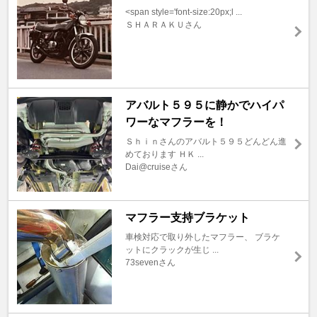
<span style='font-size:20px;l ...
ＳＨＡＲＡＫＵさん
アバルト５９５に静かでハイパ
ワーなマフラーを！
Ｓｈｉｎさんのアバルト５９５どんどん進
めております ＨＫ ...
Dai@cruiseさん
マフラー支持ブラケット
車検対応で取り外したマフラー、 ブラケ
ットにクラックが生じ ...
73sevenさん