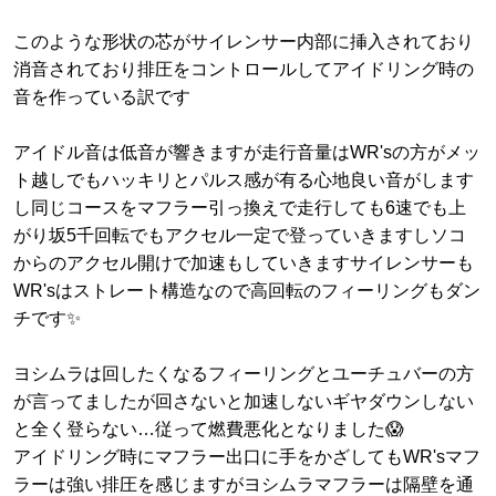
このような形状の芯がサイレンサー内部に挿入されており
消音されており排圧をコントロールしてアイドリング時の
音を作っている訳です
アイドル音は低音が響きますが走行音量はWR'sの方がメッ
ト越しでもハッキリとパルス感が有る心地良い音がします
し同じコースをマフラー引っ換えで走行しても6速でも上
がり坂5千回転でもアクセル一定で登っていきますしソコ
からのアクセル開けで加速もしていきますサイレンサーも
WR'sはストレート構造なので高回転のフィーリングもダン
チです✨
ヨシムラは回したくなるフィーリングとユーチュバーの方
が言ってましたが回さないと加速しないギヤダウンしない
と全く登らない…従って燃費悪化となりました😱
アイドリング時にマフラー出口に手をかざしてもWR'sマフ
ラーは強い排圧を感じますがヨシムラマフラーは隔壁を通