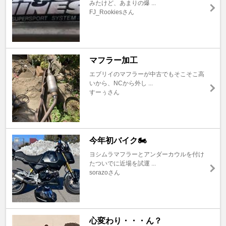
みたけど、あまりの爆 ...
FJ_Rookiesさん
マフラー加工
エブリイのマフラーが中古でもそこそこ高
いから、NCから外し ...
すーぅさん
今年初バイク🏍️
ヨシムラマフラーとアンダーカウルを付け
たついでに近場を試運 ...
sorazoさん
心変わり・・・ん？