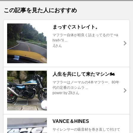
この記事を見た人におすすめ
まっすぐストレイト。
マフラー自体が程良く詰まってるので <a
href="/i ...
.ξさん
人生を共にして来たマシン🏍️
マフラーはノーマルの4本マフラー、80年
代の定番のヨシムラ ...
power by ZIIさん
VANCE＆HINES
サイレンサーの吸音材を巻き直して付けて