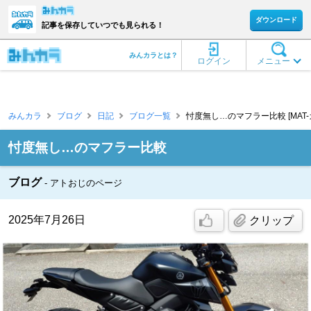
ダウンロード
記事を保存していつでも見られる！
みんカラとは？
ログイン
メニュー
みんカラ
ブログ
日記
ブログ一覧
忖度無し…のマフラー比較 [MAT-
忖度無し…のマフラー比較
ブログ
アトおじのページ
2025年7月26日
クリップ