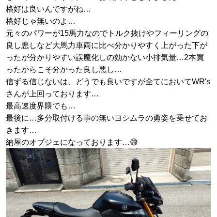
格好は良いんですがね…
格好じゃ無いのよ…
元々のパワーが15馬力なのでトルク抜けやフィーリングの
良し悪しなど大馬力車両に比べ分かりやすく上がった下が
ったが分かりやすい誤魔化しの効かない小排気量…2本買
ったからこそ分かった良し悪し…
信ずる信じないは、どうでも良いですが全てにおいてWR's
さんが上回っております…
最高速度界隈でも…
最後に…多分取付ける事の無いヨシムラの勇姿を乗せてお
きます…
納屋のオブジェになっております…😅