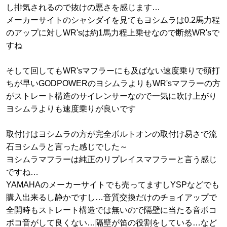
し排気されるので抜けの悪さを感じます…
メーカーサイトのシャシダイを見てもヨシムラは0.2馬力程
のアップに対しWR'sは約1馬力程上乗せなので断然WR'sで
すね
そして回してもWR'sマフラーにも及ばない速度乗りで頭打
ちが早いGODPOWERのヨシムラよりもWR'sマフラーの方
がストレート構造のサイレンサーなので一気に吹け上がり
ヨシムラよりも速度乗りが良いです
取付けはヨシムラの方が完全ボルトオンの取付け易さで流
石ヨシムラと言った感じでした～
ヨシムラマフラーは純正のリプレイスマフラーと言う感じ
ですね…
YAMAHAのメーカーサイトでも売ってますしYSPなどでも
購入出来るし静かですし…音質交換だけのチョイアップで
全開時もストレート構造では無いので隔壁に当たる音ポコ
ポコ音がして良くない…隔壁が笛の役割をしている…など