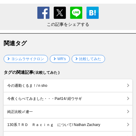
この記事をシェアする
関連タグ
ヨシムラサイクロン
WR's
比較してみた
タグの関連記事
( 比較してみた )
今の通勤くるま！/ n sho
今夜くらべてみました・・・Part14/ 紺ウサギ
純正比較♪/ 遼一
130系ＴＲＤ Ｒａｃｉｎｇ について/ Nathan Zachary