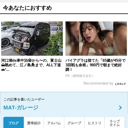
今あなたにおすすめ
河口湖de車中泊😪から〜の、富士山
バイアグラは捨てた「65歳が45分で
🗻眺めて、江ノ島🏝まで、ALL下道
3回戦も余裕」980円で朝まで絶好
🚗³...
調！
PR（健商株式会社）
Recommended by
この記事を書いたユーザー
MAT-ガレージ
ラップ
ブログ
愛車紹介
アルバム
グループ
ヒストリ
タイム