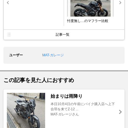
忖度無し…のマフラー比較
記事一覧
ユーザー
MAT-ガレージ
この記事を見た人におすすめ
始まりは雨降り
本日10月4日の午前にバイク購入店へ上下
合羽を来てZ-12 ...
MAT-ガレージさん