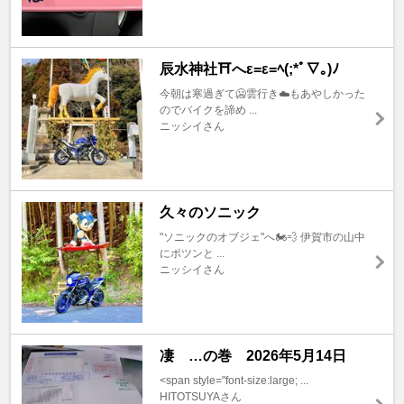
辰水神社⛩️へε=ε=ﾍ(;*ﾟ∇｡)ﾉ
今朝は寒過ぎて🥶雲行き☁️もあやしかった
のでバイクを諦め ...
ニッシイさん
久々のソニック
"ソニックのオブジェ"へ🏍️💨 伊賀市の山中
にポツンと ...
ニッシイさん
凄 …の巻 2026年5月14日
<span style="font-size:large; ...
HITOTSUYAさん