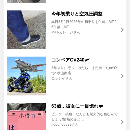
今年初乗りと空気圧調整
本日3月1日2026年の初乗りを午前にMT-2
5午後にMT ...
MAT-ガレージさん
コンベアCV240🛩️
3年ぶりに行ってみたら、まだ有ったo(^O
^)o 横山商店 ...
ニッシイさん
63歳…彼女に一目惚れ❤️
ピンク…桃色…なんとも魅力的な色なんで
しょう❗️情熱の赤と ...
nobunobu33さん