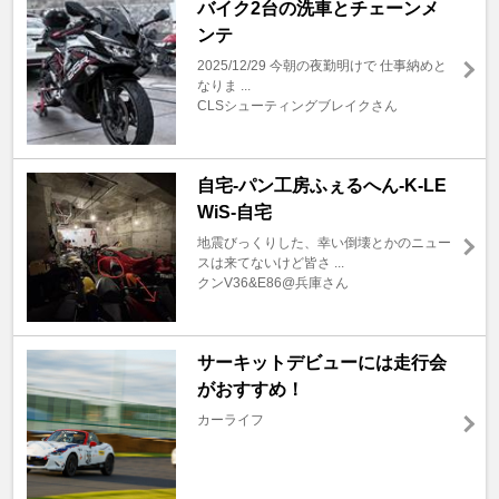
バイク2台の洗車とチェーンメ
ンテ
2025/12/29 今朝の夜勤明けで 仕事納めと
なりま ...
CLSシューティングブレイクさん
自宅-パン工房ふぇるへん-K-LE
WiS-自宅
地震びっくりした、幸い倒壊とかのニュー
スは来てないけど皆さ ...
クンV36&E86@兵庫さん
サーキットデビューには走行会
がおすすめ！
カーライフ