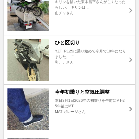
キリンを描いた東本昌平さんが亡くなった
らしい。 キリンは ...
山チャさん
ひと区切り
YZF−R125に乗り始めて今月で10年になり
ました。 こ ...
和。。さん
今年初乗りと空気圧調整
本日3月1日2026年の初乗りを午前にMT-2
5午後にMT ...
MAT-ガレージさん