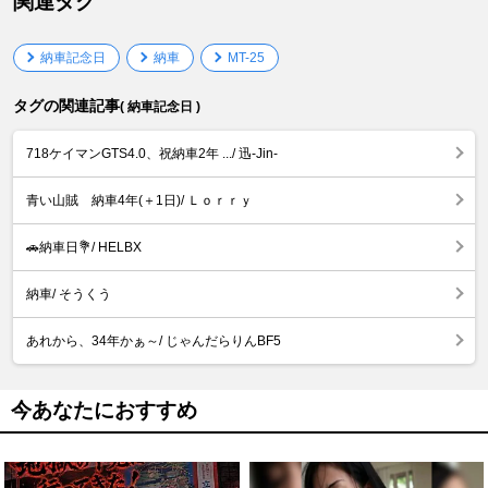
関連タグ
納車記念日
納車
MT-25
タグの関連記事
( 納車記念日 )
718ケイマンGTS4.0、祝納車2年 .../ 迅-Jin-
青い山賊 納車4年(＋1日)/ Ｌｏｒｒｙ
🚗納車日💐/ HELBX
納車/ そうくう
あれから、34年かぁ～/ じゃんだらりんBF5
今あなたにおすすめ