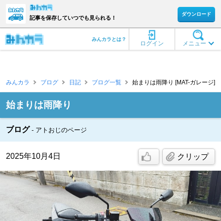
ダウンロード
記事を保存していつでも見られる！
みんカラとは？
ログイン
メニュー
みんカラ
ブログ
日記
ブログ一覧
始まりは雨降り [MAT-ガレージ]
始まりは雨降り
ブログ
アトおじのページ
2025年10月4日
クリップ