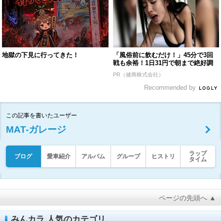
地獄の下見に行ってきた！
「風俗前に飲むだけ！」45分で3回
戦も余裕！1日31円で朝まで絶好調
PR（健商株式会社）
Recommended by
この記事を書いたユーザー
MAT-ガレージ
ラップ
ブログ
愛車紹介
アルバム
グループ
ヒストリ
タイム
ページの先頭へ ▲
みんカラ 人気のカテゴリ