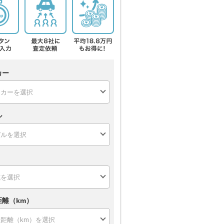
カー
ル
距離（km）