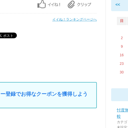
<<
イイね！ランキングページへ
日
2
9
16
23
30
マイカー登録でお得なクーポンを獲得しよう
忖度
較
カテゴ
未設定