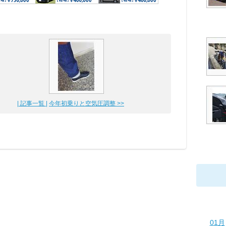
| 記事一覧 |
今年初乗りと空気圧調整 >>
01月