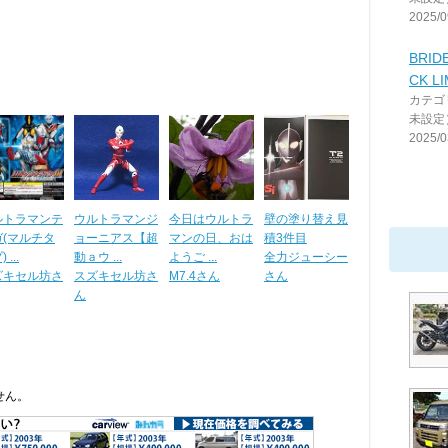
2025/0
BRID
CK L
カテゴ
未設定
2025/0
ルトラマンテ
ウルトラマンジ
今日はウルトラ
壁の塗り替え見
ガ(マルチタ
ョーニアス【超
マンの日、おは
積3件目
 ...
動ａウ ...
ようご ...
全力ジューシー
ズキセル坊さ
スズキセル坊さ
M7.4さん
さん
ん
せん。