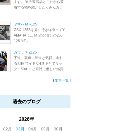
ます。 過去装着品とこれから装
着する物を紹介したくみんカラ
...
ヤマハ MT-125
GSX-125Sを見に行き縁有ってY
AMAHAに… MTの兄貴分の25と
125 MTシ ...
カワサキ Z125
下道、裏道、酷道と気軽に走れ
る相棒 ワイドな4速ギヤでリッ
ター50キロと家計に優しい燃費
[
愛車一覧
]
過去のブログ
2026年
02月
03月
04月
05月
06月