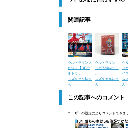
関連記事
ウルトラマンメ
ウルトラマン
ウ
ビウス【HGウ
（1973年ver.）
ィ
ルトラ ...
...
イプ)
スズキセル坊さ
スズキセル坊さ
ス
ん
ん
ん
この記事へのコメント
ユーザーの設定によりコメントできま