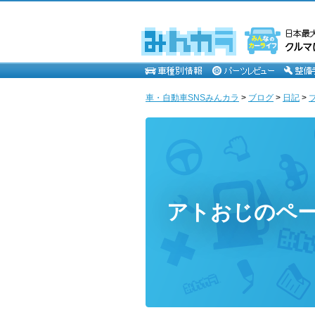
車・自動車SNSみんカラ
>
ブログ
>
日記
>
アトおじのペ