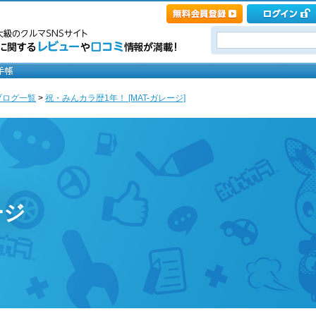
ブログ一覧
>
祝・みんカラ歴1年！ [MAT-ガレージ]
ージ