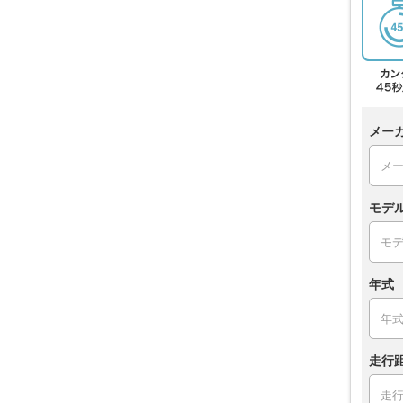
メー
モデ
年式
走行