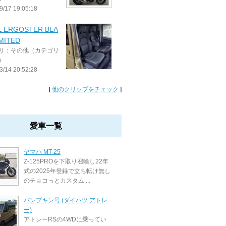
9/17 19:05:18
E ERGOSTER BLA
IMITED
リ：その他（カテゴリ
）
3/14 20:52:28
[
他のクリップをチェック
]
愛車一覧
ヤマハ MT-25
Z-125PROを下取り召喚し22年
式の2025年登録で立ち転け無し
のチョコっとカスタム ...
パンプキン号 (ダイハツ アトレ
ー)
アトレーRSの4WDに乗ってい