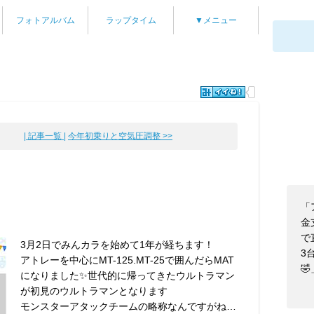
フォトアルバム
ラップタイム
▼メニュー
| 記事一覧 |
今年初乗りと空気圧調整 >>
「
！
金
で
3月2日でみんカラを始めて1年が経ちます！
3
アトレーを中心にMT-125.MT-25で囲んだらMAT
🤣
になりました✨世代的に帰ってきたウルトラマン
が初見のウルトラマンとなります
モンスターアタックチームの略称なんですがね…