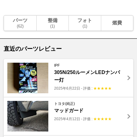
パーツ
整備
フォト
燃費
(62)
(1)
(1)
直近のパーツレビュー
IPF
305N/250ルーメンLEDナンバ
ー灯
2025年6月22日
-
評価 :
★
★
★
★
★
トヨタ(純正)
マッドガード
2025年4月12日
-
評価 :
★
★
★
★
★