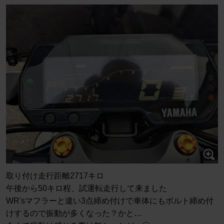
取り付け走行距離2717キロ
午後から50キロ程、試運転走行して来ました
WR'sマフラーと違い3点締め付けで車体にもボルト締め付
けするので振動が多くなった？かと…