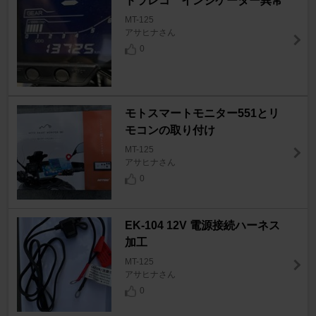
ドラレコ インジケーター異常
MT-125
アサヒナさん
0
モトスマートモニター551とリ
モコンの取り付け
MT-125
アサヒナさん
0
EK-104 12V 電源接続ハーネス
加工
MT-125
アサヒナさん
0