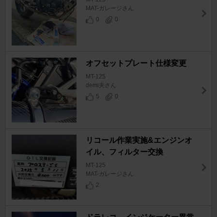
MAT-ガレージさん
0
0
オフセットプレート仕様変更
MT-125
demi夫さん
5
0
リコール作業実施&エンジンオ
イル、フィルター交換
MT-125
MAT-ガレージさん
2