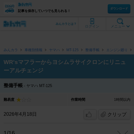
ダウンロード
記事を保存していつでも見られる！
みんカラとは？
ログイン
メニュー
みんカラ
車種別情報
ヤマハ
MT-125
整備手帳
エンジン廻り
WR'sマフラーからヨシムラサイクロンにリニュ
ーアルチェンジ
整備手帳
ヤマハ MT-125
難易度
作業時間
1時間以内
2026年4月18日
クリップ
1/16