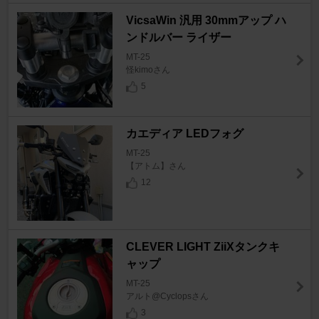
VicsaWin 汎用 30mmアップ ハ
ンドルバー ライザー
MT-25
怪kimoさん
5
カエディア LEDフォグ
MT-25
【アトム】さん
12
CLEVER LIGHT ZiiXタンクキ
ャップ
MT-25
アルト@Cyclopsさん
3