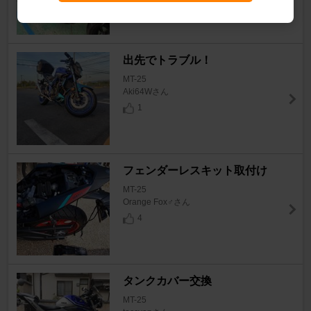
出先でトラブル！
MT-25
Aki64Wさん
1
フェンダーレスキット取付け
MT-25
Orange Fox♂さん
4
タンクカバー交換
MT-25