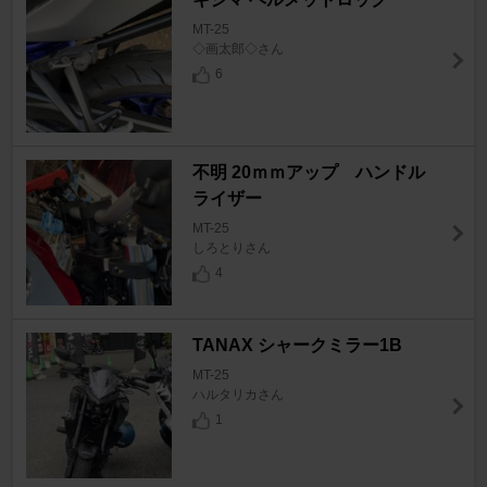
MT-25
◇画太郎◇さん
6
不明 20ｍｍアップ ハンドル
ライザー
MT-25
しろとりさん
4
TANAX シャークミラー1B
MT-25
ハルタリカさん
1