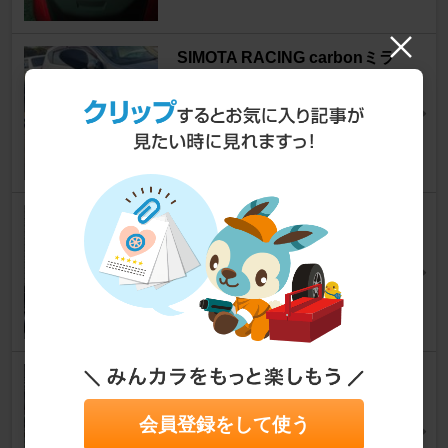
SIMOTA RACING carbonミラ
ー
MT-25
エボコさん
8
TANAX ナポレオン シャークミ
ラー AOS-104-BB
MT-25
我々のコリブリさん
9
ROCKBROS サイドバック汎用
MT-25
会員登録をして使う
エボコさん
14