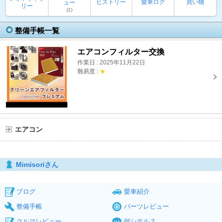
ヒストリー
愛車ログ
買い物
ュー
リー
(1)
整備手帳一覧
エアコンフィルター交換
作業日 : 2025年11月22日
難易度 :
★
エアコン
Mimisoriさん
ブログ
愛車紹介
整備手帳
パーツレビュー
クルマレビュー
何シテル？