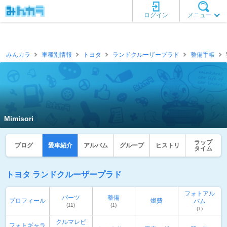
ログイン
メニュー
みんカラ
車種別情報
トヨタ
ランドクルーザープラド
整備手帳
Mimisori
ラップ
ブログ
愛車紹介
アルバム
グループ
ヒストリ
タイム
トヨタ ランドクルーザープラド
フォトアル
パーツ
整備
プロフィール
燃費
バム
(11)
(1)
(1)
クルマレビ
フォトギャラ