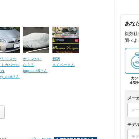
あな
複数社
調べよ
0プリウスの
ホンマかい
新調
イトカバーお
な？？
さくベーさん
入れ
jugemu48さん
ky_mixiさん
メー
モデ