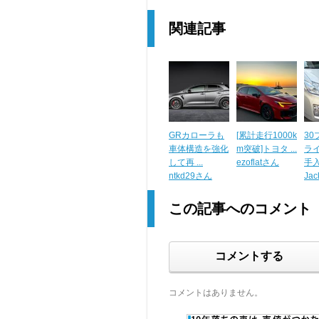
関連記事
GRカローラも
[累計走行1000k
3
車体構造を強化
m突破]トヨタ ...
ラ
して再 ...
ezoflatさん
手
ntkd29さん
Jac
この記事へのコメント
コメントする
コメントはありません。