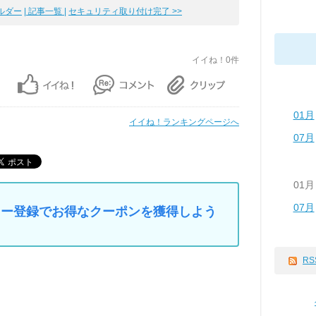
ルダー
| 記事一覧 |
セキュリティ取り付け完了 >>
イイね！0件
01月
イイね！ランキングページへ
07月
01月
07月
マイカー登録でお得なクーポンを獲得しよう
RS