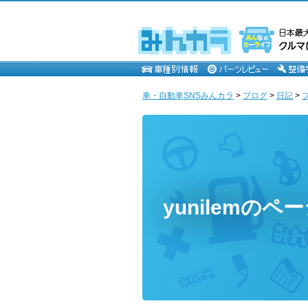
車・自動車SNSみんカラ
>
ブログ
>
日記
>
yunilemのペ