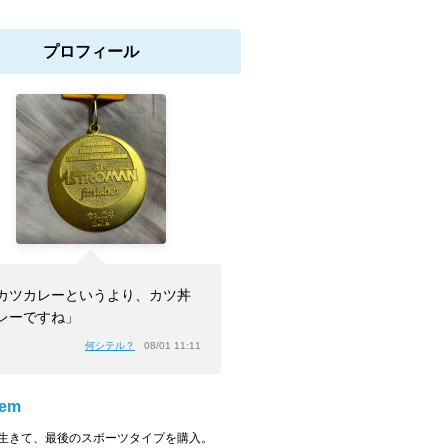
プロフィール
カツカレーというより、カツ丼
レーですね」
何シテル？
08/01 11:11
lem
生きて、最後のスポーツタイプを購入。