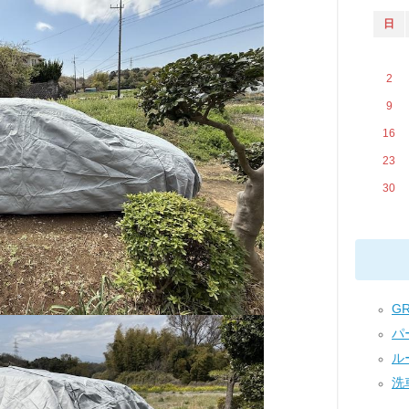
日
2
9
16
23
30
GR
パー
ルー
洗車