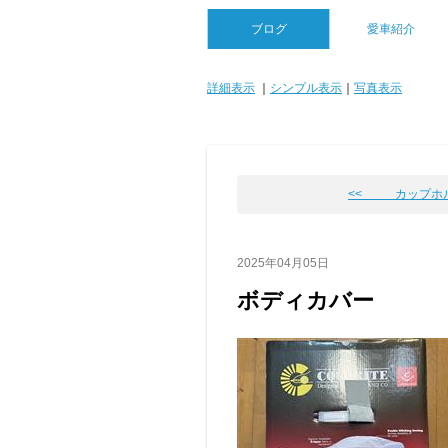
ブログ
愛車紹介
詳細表示
｜
シンプル表示
｜
写真表示
<< カップホ
2025年04月05日
ボディカバー