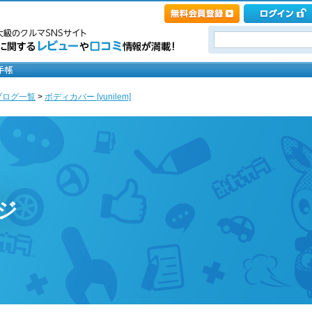
ブログ一覧
>
ボディカバー [yunilem]
ージ