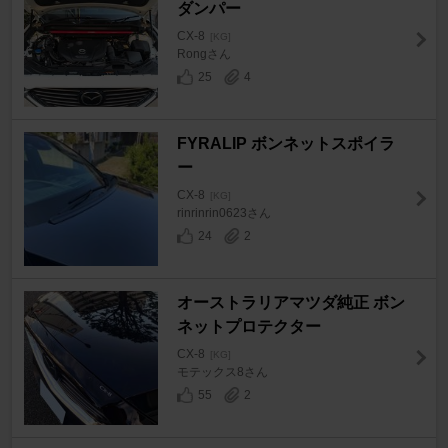
ダンパー
CX-8
[KG]
Rongさん
25
4
FYRALIP ボンネットスポイラ
ー
CX-8
[KG]
rinrinrin0623さん
24
2
オーストラリアマツダ純正 ボン
ネットプロテクター
CX-8
[KG]
モテックス8さん
55
2