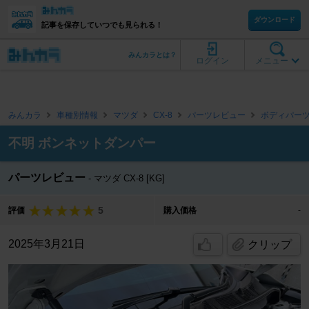
ダウンロード
記事を保存していつでも見られる！
みんカラとは？
ログイン
メニュー
みんカラ
車種別情報
マツダ
CX-8
パーツレビュー
ボディパー
不明 ボンネットダンパー
パーツレビュー
マツダ CX-8 [KG]
5
評価
購入価格
-
2025年3月21日
クリップ