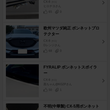
CX-8
[KG]
ヒロチヨさん
65
0
欧州マツダ純正 ボンネットプロ
テクター
CX-8
[KG]
Dレンジさん
68
0
FYRALIP ボンネットスポイラ
ー
CX-8
[KG]
黒ちゃん@KG2Pさん
50
1
不明(中華製) CX-5用ボンネット