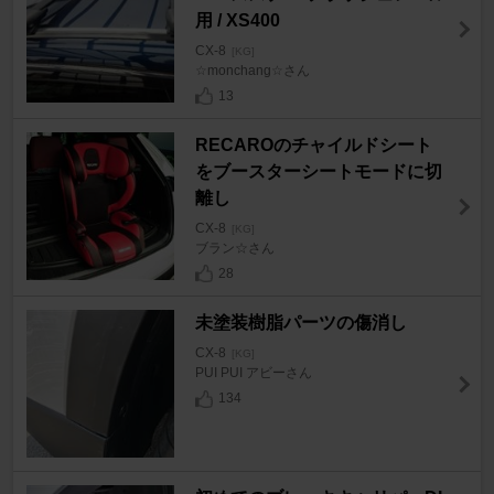
用 / XS400
CX-8
[KG]
☆monchang☆さん
13
RECAROのチャイルドシート
をブースターシートモードに切
離し
CX-8
[KG]
ブラン☆さん
28
未塗装樹脂パーツの傷消し
CX-8
[KG]
PUI PUI アビーさん
134