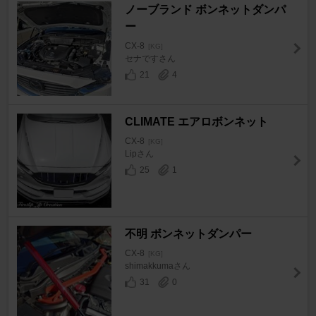
ノーブランド ボンネットダンパ
ー
CX-8
[KG]
セナですさん
21
4
CLIMATE エアロボンネット
CX-8
[KG]
Lipさん
25
1
不明 ボンネットダンパー
CX-8
[KG]
shimakkumaさん
31
0