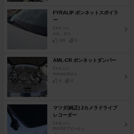
FYRALIP ボンネットスポイラ
ー
CX-8
[KG]
かむ。さん
105
0
AML-CR ボンネットダンパー
CX-8
[KG]
morizou16さん
8
0
マツダ(純正) 2カメラドライブ
レコーダー
CX-8
[KG]
PUI PUI アビーさん