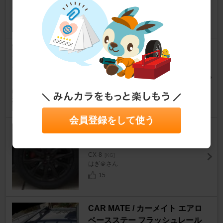
30
AutoExe AutoExe Membersス
テッカー
CX-8
[KG]
makoっちさん
27
会員登録をして使う
TOYO TIRES PROXES CL1 S
UV 225/55R19
CX-8
[KG]
はぎ＠さん
15
CAR MATE / カーメイト エアロ
ベースステー フラッシュレール