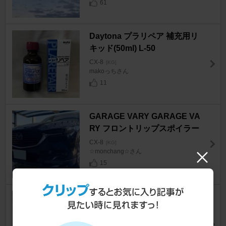
61
Daytona プラリペア 補充用リ
キッド(50ml) L-50
CX-8
[KG]
makoっちさん
11
GARAGE VARY GARAGE VA
RY フロントリップスポイラー
CX-8
[KG]
☆monchang☆さん
15
HANKOOK Ventus Prime4
CX-8
[KG]
ゆまはるさん