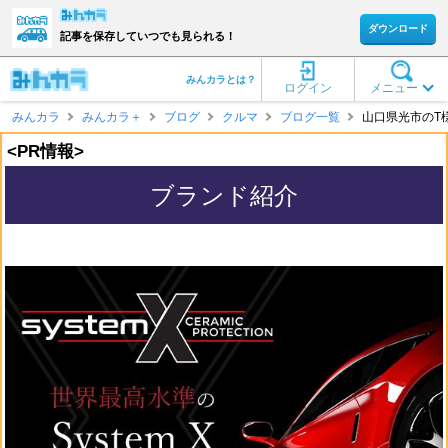
ダウンロード
記事を保存していつでも見られる！
みんカラとは？
ログイン
メニュー
みんカラ
みんカラ＋
ブログ
クルマ
ブログ一覧
山口県光市のT様
<PR情報>
ブランド紹介