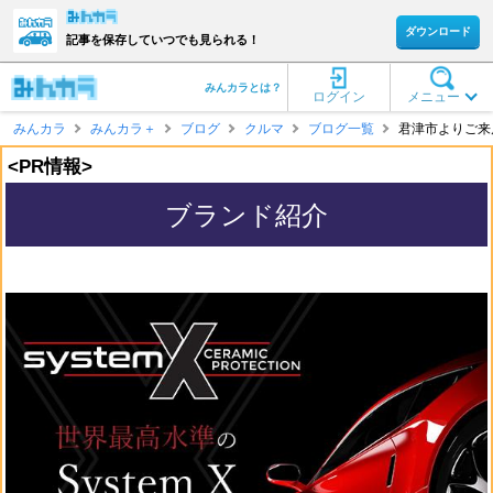
ダウンロード
記事を保存していつでも見られる！
みんカラとは？
ログイン
メニュー
みんカラ
みんカラ＋
ブログ
クルマ
ブログ一覧
君津市よりご来店の
<PR情報>
ブランド紹介