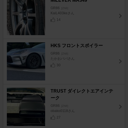
MILEVER MA349
GR86
[ZN8]
KaiL403keさん
14
HKS フロントスポイラー
GR86
[ZN8]
たかおパパさん
30
TRUST ダイレクトエアインテ
ーク
GR86
[ZN8]
obako0118さん
27