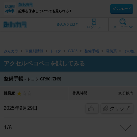
ダウンロード
記事を保存していつでも見られる！
みんカラとは？
ログイン
メニュー
みんカラ
車種別情報
トヨタ
GR86
整備手帳
電装系
その他
アクセルペコペコを試してみる
整備手帳
トヨタ GR86 [ZN8]
難易度
作業時間
30分以内
2025年9月29日
クリップ
1/6