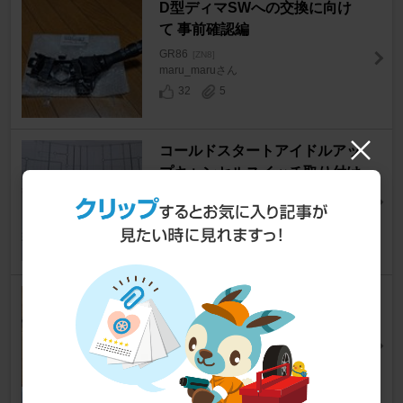
D型ディマSWへの交換に向け
て 事前確認編
GR86
[ZN8]
maru_maruさん
32
5
コールドスタートアイドルアッ
プキャンセルスイッチ取り付け
その1
GR86
[ZN8]
holiday papaさん
20
6
マフラーバルブ電動化
GR86
[ZN8]
BUELL XB12Rさん
29
6