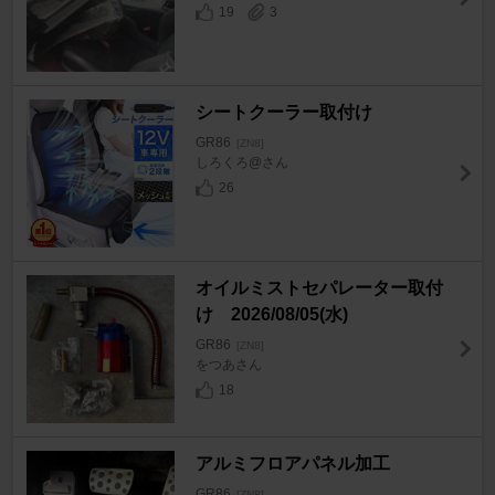
19
3
シートクーラー取付け
GR86
[ZN8]
しろくろ@さん
26
オイルミストセパレーター取付
け 2026/08/05(水)
GR86
[ZN8]
をつあさん
18
アルミフロアパネル加工
GR86
[ZN8]