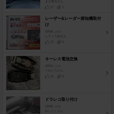
まさ親方さん
27
1
レーザー&レーダー探知機取付
け
GR86
[ZN8]
しろくろ@さん
22
0
キーレス電池交換
GR86
[ZN8]
ぐれたろさん
31
0
ドラレコ取り付け
GR86
[ZN8]
めしたくさん