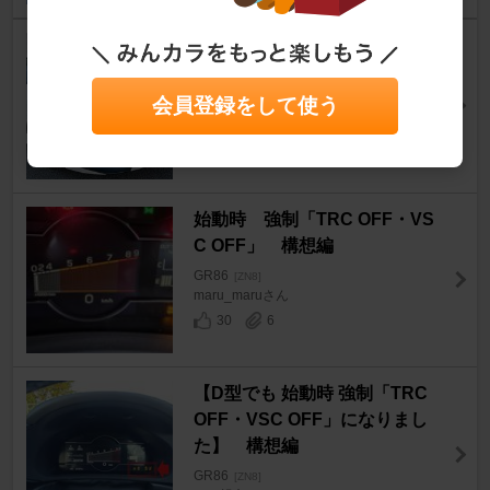
オートヘッドライト感度調整
GR86
[ZN8]
tkymekw86さん
会員登録をして使う
26
8
始動時 強制「TRC OFF・VS
C OFF」 構想編
GR86
[ZN8]
maru_maruさん
30
6
【D型でも 始動時 強制「TRC
OFF・VSC OFF」になりまし
た】 構想編
GR86
[ZN8]