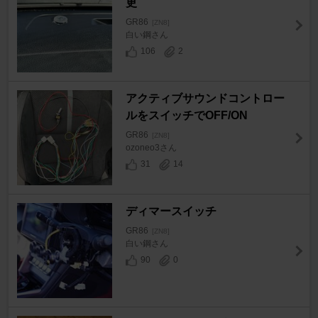
更
GR86
[ZN8]
白い鋼さん
106
2
アクティブサウンドコントロー
ルをスイッチでOFF/ON
GR86
[ZN8]
ozoneo3さん
31
14
ディマースイッチ
GR86
[ZN8]
白い鋼さん
90
0