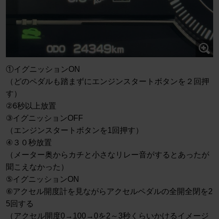
①イグニッションON
（どのペダルも踏まずにエンジンスタートボタンを２回押
す）
②6秒以上放置
③イグニッションOFF
（エンジンスタートボタンを1回押す）
④３０秒放置
（メーター奥からカチと小さなリレー音がするとあったが
聞こえなかった）
⑤イグニッションON
⑥アクセル開度計を見ながらアクセルペダルの全開全閉を2
5回する
（アクセル開度0→100→0を2～3秒くらいかけるイメージ