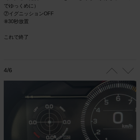
でゆっくめに）
⑦イグニッションOFF
⑧30秒放置
これで終了
4/6