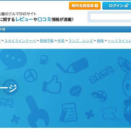
産
>
スカイラインクーペ
>
整備手帳
>
外装
>
ランプ、レンズ
>
補修
>
ヘッドライトレンズ
のページ