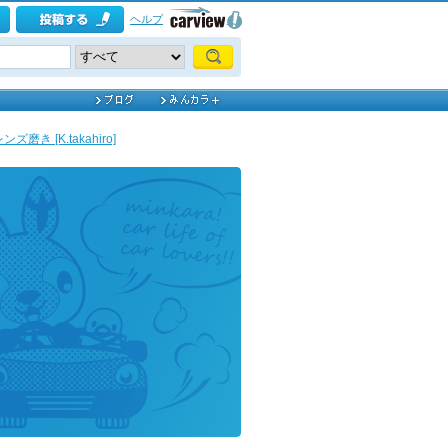
ヘルプ
磨き [K.takahiro]