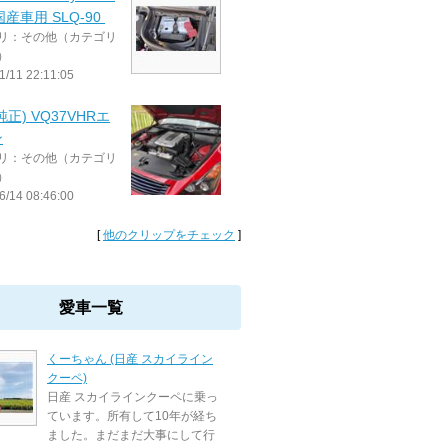
国産車用 SLQ-90
リ：その他（カテゴリ
）
1/11 22:11:05
純正) VQ37VHRエ
ン
リ：その他（カテゴリ
）
6/14 08:46:00
[
他のクリップをチェック
]
愛車一覧
くーちゃん (日産 スカイライン
クーペ)
日産 スカイラインクーペに乗っ
ています。所有して10年が経ち
ました。まだまだ大事にして行