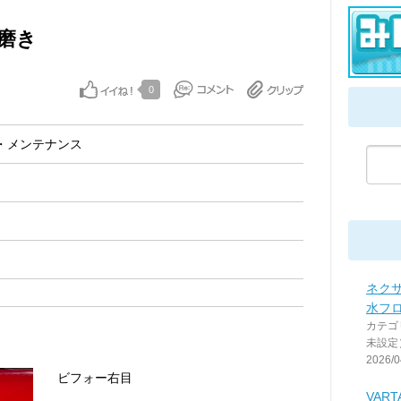
磨き
0
・メンテナンス
ネクサ
水フ
カテゴ
未設定
2026/0
ビフォー右目
VARTA