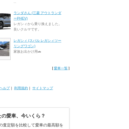
...
ランダさん (三菱 アウトランダ
ーPHEV)
レガシィから乗り換えました。
良いクルマです。
レガシィ (スバル レガシィツー
リングワゴン)
家族お出かけ用🚗
[
愛車一覧
]
ヘルプ
｜
利用規約
｜
サイトマップ
たの愛車、今いくら？
の査定額を比較して愛車の最高額を