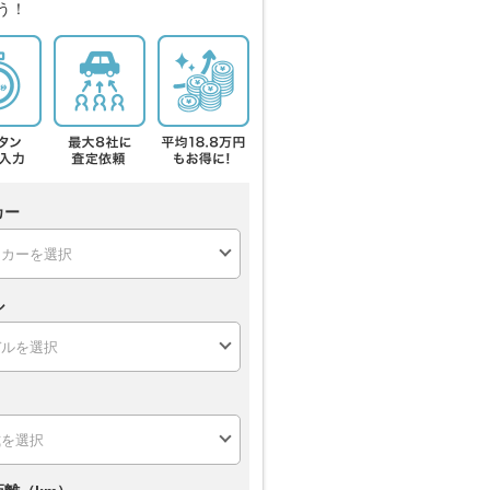
う！
カー
ル