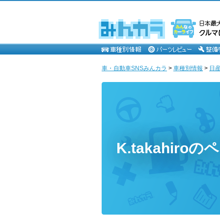
車・自動車SNSみんカラ
>
車種別情報
>
日
K.takahiro