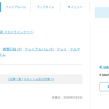
フォトアルバム
ラップタイム
▼メニュー
]
産 スカイラインクーペ
|
燃費記録 (2)
|
フォトアルバム (1)
|
フォト
|
クルマ
イム
K.tak
K.ta
| 記事一覧 |
スロットル左の交換 >>
作業日：2026年5月2日