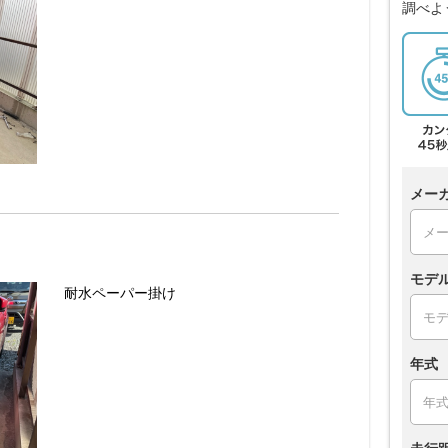
調べよ
メー
モデ
耐水ペーパー掛け
年式