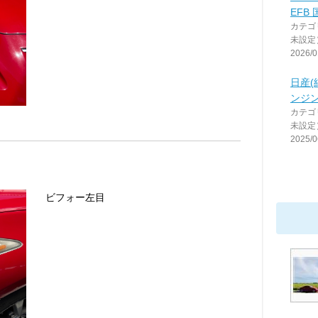
EFB 
カテゴ
未設定
2026/0
日産(
ンジ
カテゴ
未設定
2025/0
ビフォー左目