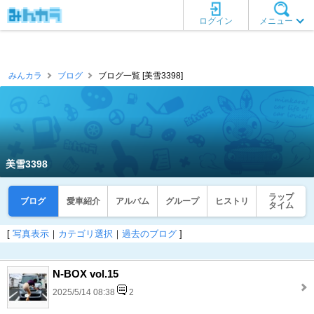
ログイン
メニュー
みんカラ
ブログ
ブログ一覧 [美雪3398]
美雪3398
ラップ
ブログ
愛車紹介
アルバム
グループ
ヒストリ
タイム
[
写真表示
｜
カテゴリ選択
｜
過去のブログ
]
N-BOX vol.15
2025/5/14 08:38
2