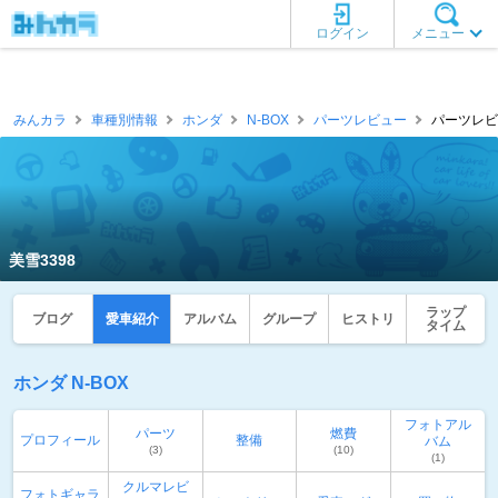
ログイン
メニュー
みんカラ
車種別情報
ホンダ
N-BOX
パーツレビュー
パーツレビュ
美雪3398
ラップ
ブログ
愛車紹介
アルバム
グループ
ヒストリ
タイム
ホンダ N-BOX
フォトアル
パーツ
燃費
プロフィール
整備
バム
(3)
(10)
(1)
クルマレビ
フォトギャラ