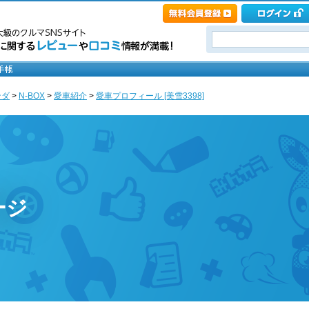
ンダ
>
N-BOX
>
愛車紹介
>
愛車プロフィール [美雪3398]
ージ