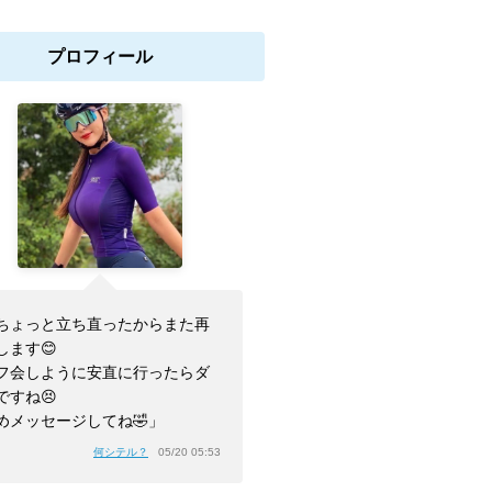
プロフィール
ちょっと立ち直ったからまた再
します😊
フ会しように安直に行ったらダ
ですね😣
めメッセージしてね🤣」
何シテル？
05/20 05:53