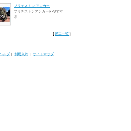
ブリヂストン アンカー
ブリヂストンアンカーRP8です
😊
[
愛車一覧
]
ヘルプ
｜
利用規約
｜
サイトマップ