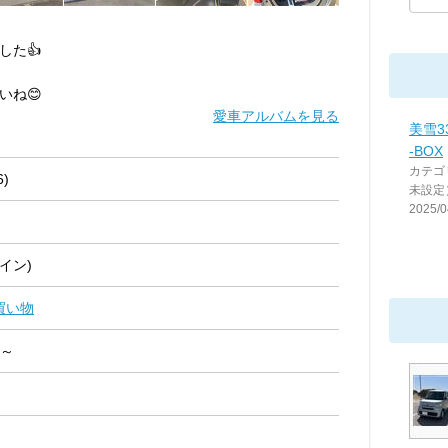
した👍
いね😊
愛車アルバムを見る
美雪3
-BOX
カテゴ
6)
未設定
2025/0
イン)
買い物
 ～