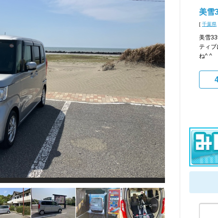
美雪3
[
千葉県
美雪3
ティブ
ね^ ^