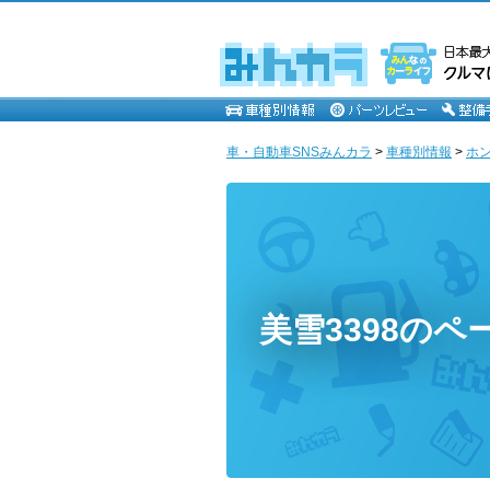
車・自動車SNSみんカラ
>
車種別情報
>
ホ
美雪3398のペ