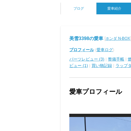
ブログ
愛車紹介
美雪3398の愛車
[
ホンダ N-BOX
プロフィール
(
愛車ログ
)
パーツレビュー (3)
|
整備手帳
|
燃
ビュー (1)
|
買い物記録
|
ラップ
愛車プロフィール