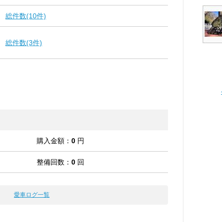
総件数(10件)
総件数(3件)
購入金額：
0
円
整備回数：
0
回
愛車ログ一覧