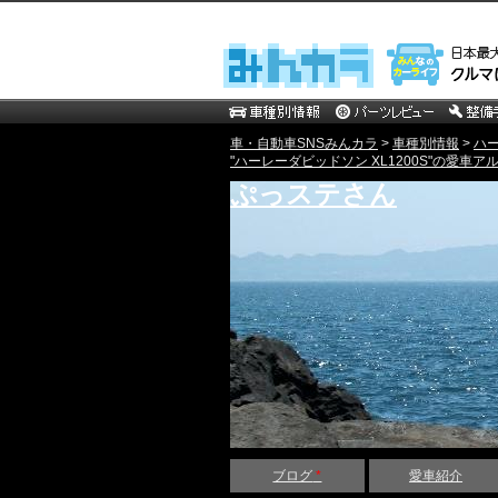
車・自動車SNSみんカラ
>
車種別情報
>
ハ
"ハーレーダビッドソン XL1200S"の愛車アル
ぷっステさん
ブログ
*
愛車紹介