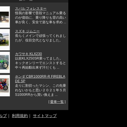
スバル フォレスター
怪我の影響で普段マニュアル乗る
のが億劫に、乗り降りも背の高い
車が良く、安全で楽な車を求め ...
スズキ ジムニー
長らくメインで頑張ってくれまし
たが、役目交代となりました。
カワサキ KLX230
以前KLX250SR乗ってました。
キックオンリーでエンストすると
中々再始動出来ず汗だくも ...
ホンダ CBR1000RR-R FIREBLA
DE SP
走りに割切ったマシン、この先乗
れないかもと思い２０２１年５月
S1000RRから買い換えま ...
[
愛車一覧
]
ルプ
｜
利用規約
｜
サイトマップ