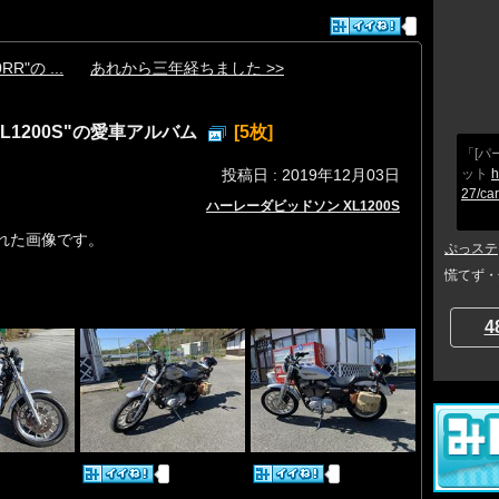
RR"の ...
あれから三年経ちました >>
L1200S"の愛車アルバム
[5枚]
「[パ
ット
h
投稿日 : 2019年12月03日
27/ca
ハーレーダビッドソン XL1200S
れた画像です。
ぷっステ
慌てず・
4