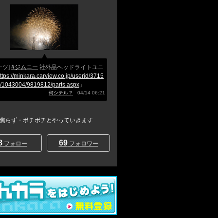
ーツ]
#ジムニー
社外品ヘッドライトユニ
ttps://minkara.carview.co.jp/userid/3715
r/1043004/9819812/parts.aspx
」
何シテル？
04/14 06:21
焦らず・ボチボチとやっていきます
8
69
フォロー
フォロワー