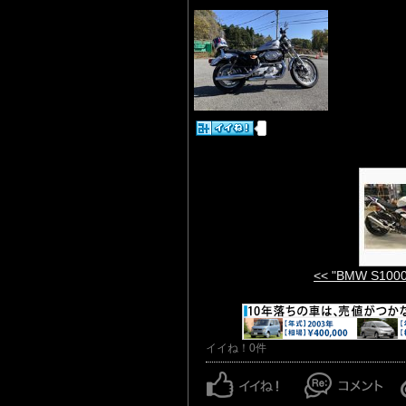
<< "BMW S1000
イイね！0件