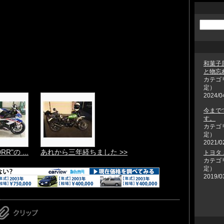
和菓子
と物忘れ
カテゴ
定）
2024/0
今まで
す。
カテゴ
定）
2021/0
RR"の ...
あれから三年経ちました >>
トヨタ
カテゴ
定）
2019/0