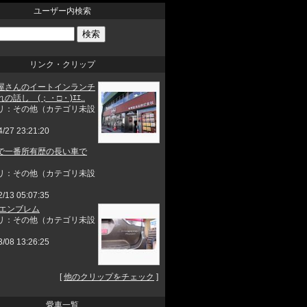
ユーザー内検索
リンク・クリップ
屋さんのイートインランチ
の話し (；・□・)ｴｴ..
リ：その他（カテゴリ未設
4/27 23:21:20
で一番所有歴の長い車で
リ：その他（カテゴリ未設
2/13 05:07:35
 エンブレム
リ：その他（カテゴリ未設
3/08 13:26:25
[
他のクリップをチェック
]
愛車一覧