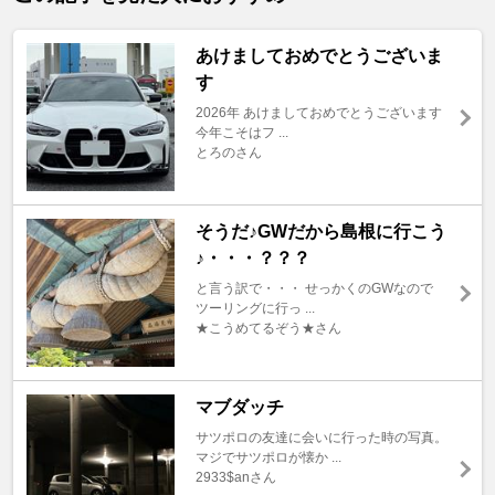
あけましておめでとうございま
す
2026年 あけましておめでとうございます
今年こそはフ ...
とろのさん
そうだ♪GWだから島根に行こう
♪・・・？？？
と言う訳で・・・ せっかくのGWなので
ツーリングに行っ ...
★こうめてるぞう★さん
マブダッチ
サツポロの友達に会いに行った時の写真。
マジでサツポロが懐か ...
2933$anさん