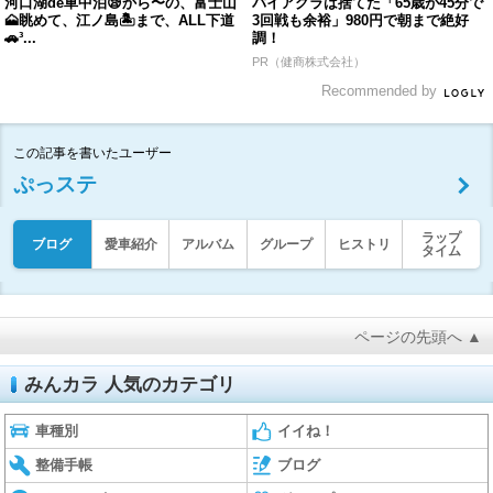
河口湖de車中泊😪から〜の、富士山
バイアグラは捨てた「65歳が45分で
🗻眺めて、江ノ島🏝まで、ALL下道
3回戦も余裕」980円で朝まで絶好
🚗³...
調！
PR（健商株式会社）
Recommended by
この記事を書いたユーザー
ぷっステ
ラップ
ブログ
愛車紹介
アルバム
グループ
ヒストリ
タイム
ページの先頭へ ▲
みんカラ 人気のカテゴリ
車種別
イイね！
整備手帳
ブログ