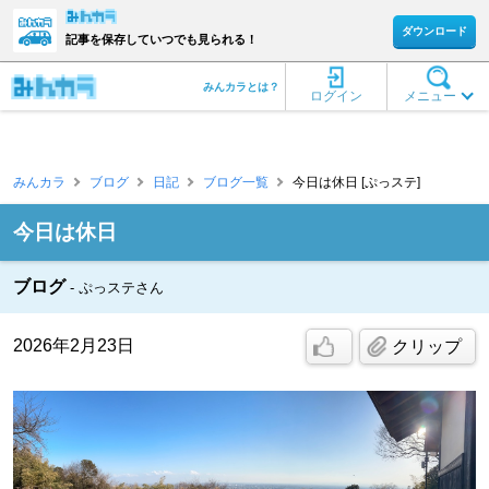
ダウンロード
記事を保存していつでも見られる！
みんカラとは？
ログイン
メニュー
みんカラ
ブログ
日記
ブログ一覧
今日は休日 [ぷっステ]
今日は休日
ブログ
ぷっステさん
2026年2月23日
クリップ