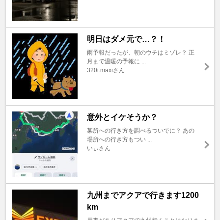
明日はダメ元で…？！
雨予報だったが、朝のウチはミゾレ？ 正
月まで温暖の予報に ...
320i.maxiさん
意外とイケそうか？
某所への行き方を調べるついでに？ あの
場所への行き方もつい ...
いぃさん
九州までアクアで行きます1200
km