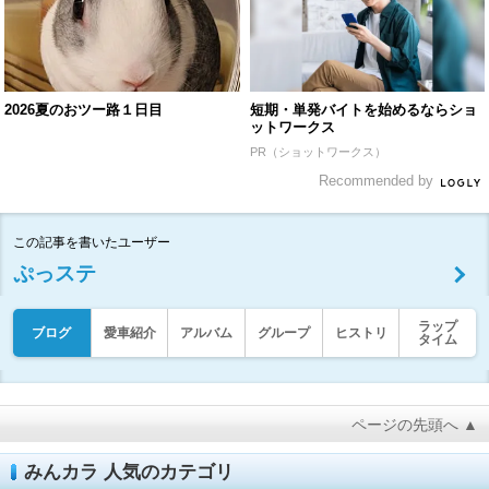
2026夏のおツー路１日目
短期・単発バイトを始めるならショ
ットワークス
PR（ショットワークス）
Recommended by
この記事を書いたユーザー
ぷっステ
ラップ
ブログ
愛車紹介
アルバム
グループ
ヒストリ
タイム
ページの先頭へ ▲
みんカラ 人気のカテゴリ