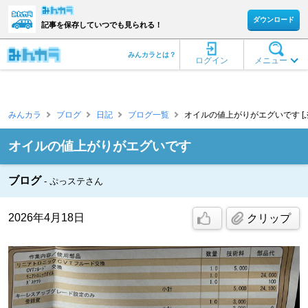
ダウンロード
記事を保存していつでも見られる！
みんカラとは？
ログイン
メニュー
みんカラ
ブログ
日記
ブログ一覧
オイルの値上がりがエグいです [
オイルの値上がりがエグいです
ブログ
ぷっステさん
2026年4月18日
クリップ