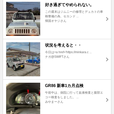
好き過ぎてやめられない。
この週末はジムニーの修理とデュカトの車
検整備の為、セカンド ...
帰国オヤジさん
状況を考えると・・
今日は<a href='https://minkara.c ...
ナガ@SWIFTさん
GR86 新車1カ月点検
午前中は、病院に行って血液検査と腹部エ
コー検査をしました。 ...
みやまーさん