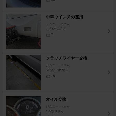
中華ウインチの運用
ジムニー
[JB23W]
こういち1さん
7
クラッチワイヤー交換
ジムニー
[JB23W]
K2@JB23Wさん
15
オイル交換
ジムニー
[JB23W]
e-pay31さん