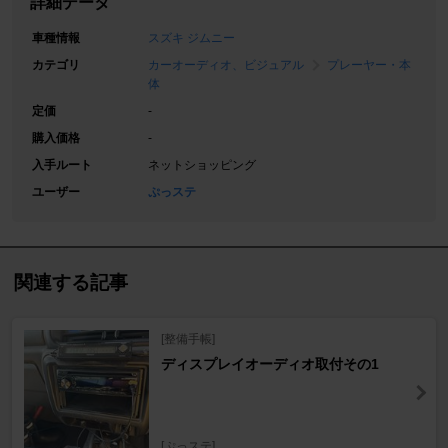
詳細データ
車種情報
スズキ ジムニー
カテゴリ
カーオーディオ、ビジュアル
プレーヤー・本
体
定価
-
購入価格
-
入手ルート
ネットショッピング
ユーザー
ぷっステ
関連する記事
[整備手帳]
ディスプレイオーディオ取付その1
[ぷっステ]