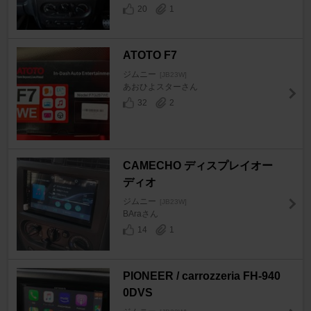
20
1
ATOTO F7
ジムニー
[JB23W]
あおひよスターさん
32
2
CAMECHO ディスプレイオー
ディオ
ジムニー
[JB23W]
BAraさん
14
1
PIONEER / carrozzeria FH-940
0DVS