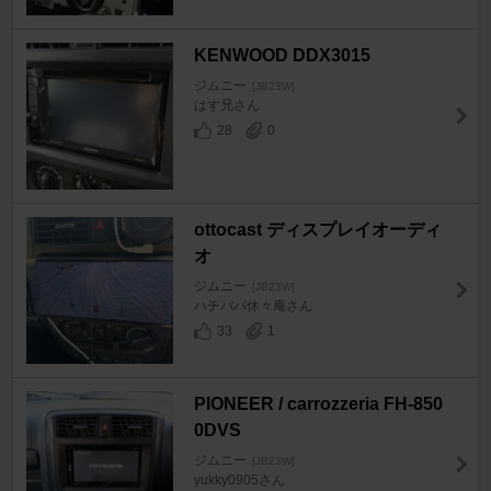
KENWOOD DDX3015
ジムニー
[JB23W]
はす兄さん
28
0
ottocast ディスプレイオーディ
オ
ジムニー
[JB23W]
ハチパパ休々庵さん
33
1
PIONEER / carrozzeria FH-850
0DVS
ジムニー
[JB23W]
yukky0905さん