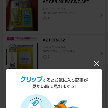
AZ CER-001RACING AET
ジムニー
[JB23W]
come-back-サガチンさん
11
AZ FCR-062
ジムニー
[JB23W]
come-back-サガチンさん
9
不明 オイルシールプーラー
ジムニー
[JB23W]
mikamika1991さん
9