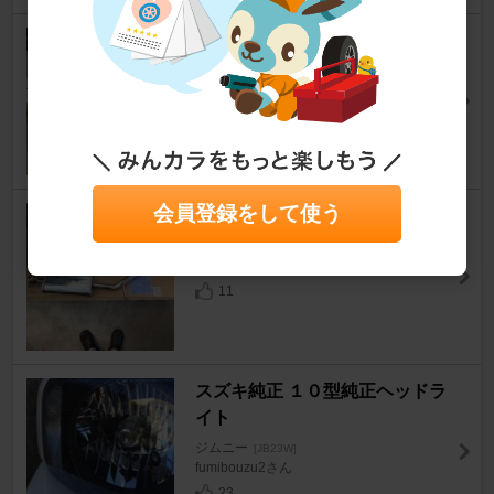
色々 エアコン部品
ジムニー
[JB23W]
ゆうちゃそ＠東風平さん
13
会員登録をして使う
エムテック中京 フロントパイプ
ジムニー
[JB23W]
BAKU＠オンボロワークスさん
11
スズキ純正 １０型純正ヘッドラ
イト
ジムニー
[JB23W]
fumibouzu2さん
23