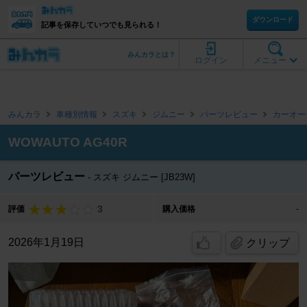
ダウンロード
記事を保存していつでも見られる！
みんカラとは？
ログイン
メニュー
みんカラ
車種別情報
スズキ
ジムニー
パーツレビュー
カーオー
WOWAUTO AG40R
パーツレビュー
スズキ ジムニー [JB23W]
3
評価
購入価格
-
2026年1月19日
クリップ