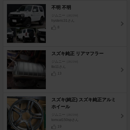
不明 不明
ジムニー
[JB23W]
hysteric31さん
8
スズキ純正 リアマフラー
ジムニー
[JB23W]
tto11さん
13
スズキ(純正) スズキ純正アルミ
ホイール
ジムニー
[JB23W]
tomcat150spさん
19