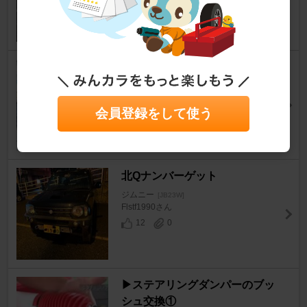
18
0
スペアタイヤ移動ブラケット装
置
ジムニー
[JB23W]
会員登録をして使う
のび＋さん
13
0
北Qナンバーゲット
ジムニー
[JB23W]
Flstf1990さん
12
0
▶︎ステアリングダンパーのブッ
シュ交換①