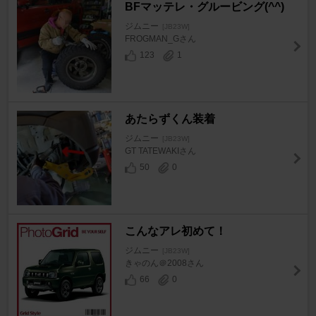
BFマッテレ・グルービング(^^)
ジムニー
[JB23W]
FROGMAN_Gさん
123
1
あたらずくん装着
ジムニー
[JB23W]
GT TATEWAKIさん
50
0
こんなアレ初めて！
ジムニー
[JB23W]
きゃのん＠2008さん
66
0