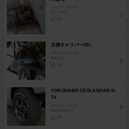
ジムニー
[JB23W]
もーとさん
11
左側キャリパーOH。
ジムニー
[JB23W]
tto11さん
12
YOKOHAMA GEOLANDAR A/
T4
ジムニー
[JB23W]
KEN1211さん
23