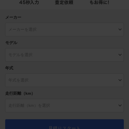
メーカー
モデル
年式
走行距離（km）
見積りスタート