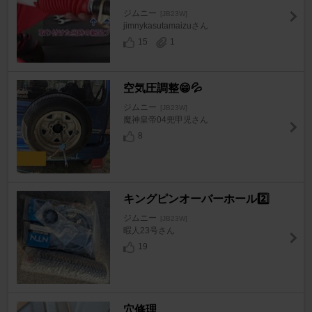
ジムニー
[JB23W]
jimnykasutamaizuさん
15
1
空気圧調整😁💦
ジムニー
[JB23W]
魔神皇帝04兜甲児さん
8
キングピンオーバーホール2️⃣
ジムニー
[JB23W]
暇人23号さん
19
穴修理