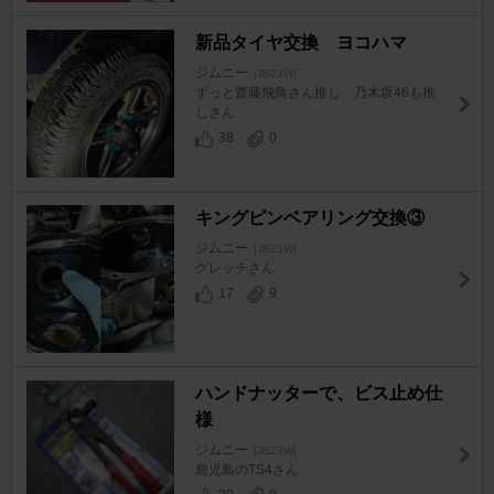
新品タイヤ交換 ヨコハマ
ジムニー
[JB23W]
ずっと齋藤飛鳥さん推し 乃木坂46も推
しさん
38
0
キングピンベアリング交換③
ジムニー
[JB23W]
グレッチさん
17
9
ハンドナッターで、ビス止め仕
様
ジムニー
[JB23W]
鹿児島のTS4さん