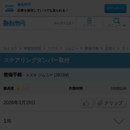
ダウンロード
記事を保存していつでも見られる！
みんカラとは？
ログイン
メニュー
みんカラ
車種別情報
スズキ
ジムニー
整備手帳
足廻り
タイ
ステアリングダンパー取付
整備手帳
スズキ ジムニー [JB23W]
難易度
作業時間
1時間以内
2026年3月19日
クリップ
1/6