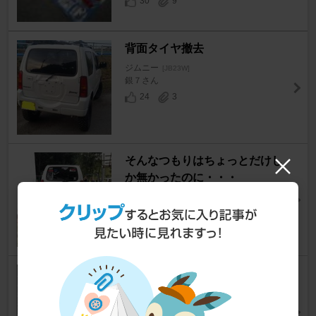
30
9
背面タイヤ撤去
ジムニー
[JB23W]
銀７さん
24
3
そんなつもりはちょっとだけし
か無かったのに・・・
ジムニー
[JB23W]
こはるなつさん
49
3
ホイールバランサー自作
ジムニー
[JB23W]
SJ30F's Evolution.さん