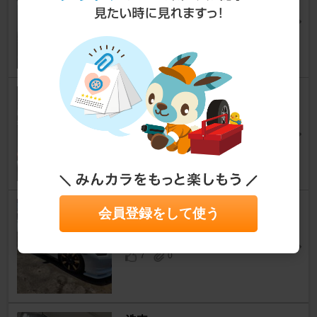
NISSAN GT-R
[R35]
R_35さん
237
2
何年ぶりかの洗車
NISSAN GT-R
[R35]
shidenさん
22
0
洗車３回目
会員登録をして使う
NISSAN GT-R
[R35]
RISKY(ex.FUCKER)さん
7
0