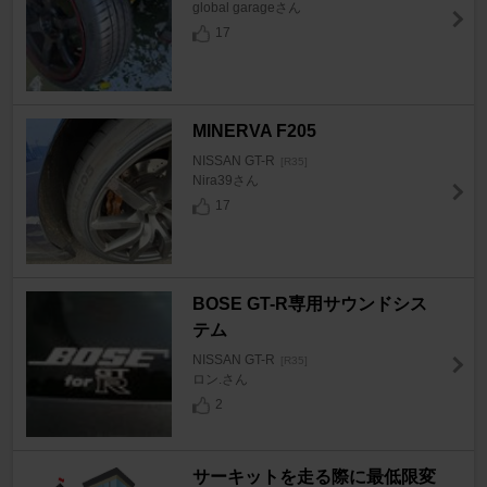
global garageさん
17
MINERVA F205
NISSAN GT-R
[R35]
Nira39さん
17
BOSE GT-R専用サウンドシス
テム
NISSAN GT-R
[R35]
ロン.さん
2
サーキットを走る際に最低限変