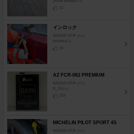
global garageさん
12
インロック
NISSAN GT-R
[R35]
kznakaさん
16
AZ FCR-062 PREMIUM
NISSAN GT-R
[R35]
R_35さん
203
MICHELIN PILOT SPORT 4S
NISSAN GT-R
[R35]