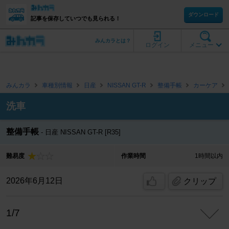
ダウンロード
記事を保存していつでも見られる！
みんカラとは？
ログイン
メニュー
みんカラ
車種別情報
日産
NISSAN GT-R
整備手帳
カーケア
洗車
整備手帳
日産 NISSAN GT-R [R35]
難易度
作業時間
1時間以内
2026年6月12日
クリップ
1/7