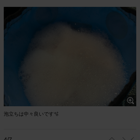
泡立ちは中々良いです🫧
4/7