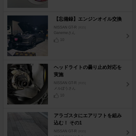
【忘備録】エンジンオイル交換
NISSAN GT-R
[R35]
Ganemeさん
10
ヘッドライトの曇り止め対応を
実施
NISSAN GT-R
[R35]
メルぼうさん
10
アラゴスタにエアリフトを組み
込む！ その1
NISSAN GT-R
[R35]