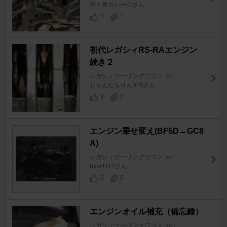
酒々井ガレージさん
3
1
初代レガシィRS-RAエンジン
続き２
レガシィツーリングワゴン
[BF]
じゃんだらりんBF5さん
3
0
エンジン乗せ変え(BF5D→GC8
A)
レガシィツーリングワゴン
[BF]
hasi4114さん
0
0
エンジンオイル補充（備忘録）
レガシィツーリングワゴン
[BF]