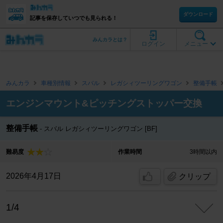
ダウンロード
記事を保存していつでも見られる！
みんカラとは？
ログイン
メニュー
みんカラ
車種別情報
スバル
レガシィツーリングワゴン
整備手帳
エンジンマウント&ピッチングストッパー交換
整備手帳
スバル レガシィツーリングワゴン [BF]
難易度
作業時間
3時間以内
2026年4月17日
クリップ
1/4