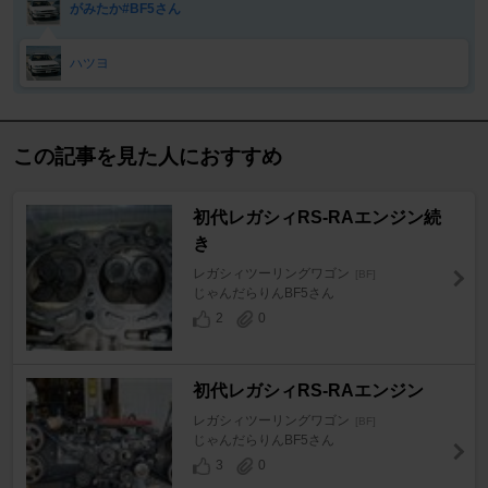
がみたか#BF5さん
ハツヨ
この記事を見た人におすすめ
初代レガシィRS-RAエンジン続
き
レガシィツーリングワゴン
[BF]
じゃんだらりんBF5さん
2
0
初代レガシィRS-RAエンジン
レガシィツーリングワゴン
[BF]
じゃんだらりんBF5さん
3
0