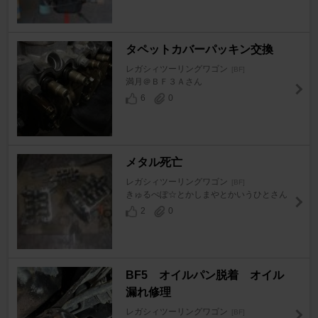
タペットカバーパッキン交換
レガシィツーリングワゴン
[BF]
満月＠ＢＦ３Ａさん
6
0
メタル死亡
レガシィツーリングワゴン
[BF]
きゅるぺぽ☆とかしまやとかいうひとさん
2
0
BF5 オイルパン脱着 オイル
漏れ修理
レガシィツーリングワゴン
[BF]