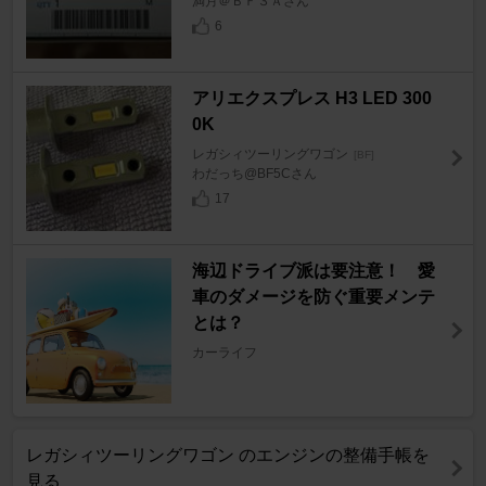
満月＠ＢＦ３Ａさん
6
アリエクスプレス H3 LED 300
0K
レガシィツーリングワゴン
[BF]
わだっち@BF5Cさん
17
海辺ドライブ派は要注意！ 愛
車のダメージを防ぐ重要メンテ
とは？
カーライフ
レガシィツーリングワゴン のエンジンの整備手帳を
見る