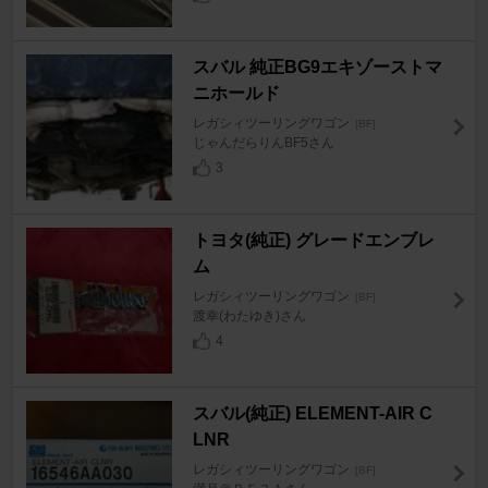
スバル 純正BG9エキゾーストマ
ニホールド
レガシィツーリングワゴン
[BF]
じゃんだらりんBF5さん
3
トヨタ(純正) グレードエンブレ
ム
レガシィツーリングワゴン
[BF]
渡幸(わたゆき)さん
4
スバル(純正) ELEMENT-AIR C
LNR
レガシィツーリングワゴン
[BF]