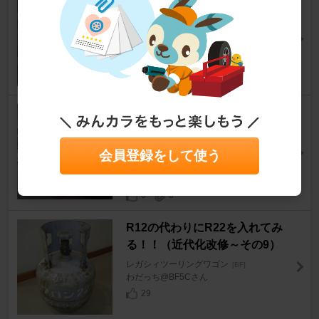
録）その１
レガシィツーリングワゴン
[BF]
満月＠ＢＦ３Ａさん
7
1
BFレガシィ後期 タイミングベ
ルト、ウォーターポンプ等、交
換点検
会員登録をして使う
レガシィツーリングワゴン
[BF]
渡幸さん
6
0
R12の代わりにR22を入れてみ
る！！（近代化改修～その9）
レガシィツーリングワゴン
[BF]
わだっち@BF5Cさん
29