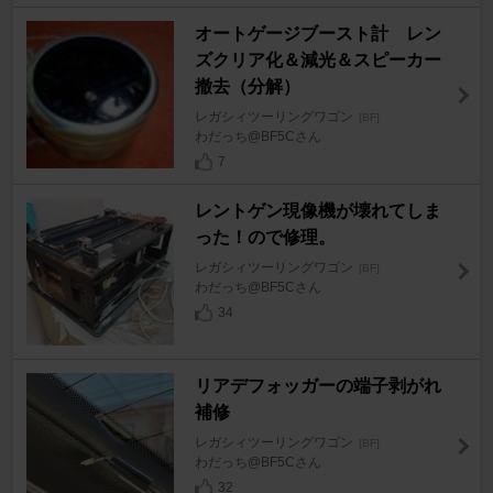
オートゲージブースト計 レン
ズクリア化＆減光＆スピーカー
撤去（分解）
レガシィツーリングワゴン
[BF]
わだっち@BF5Cさん
7
レントゲン現像機が壊れてしま
った！ので修理。
レガシィツーリングワゴン
[BF]
わだっち@BF5Cさん
34
リアデフォッガーの端子剥がれ
補修
レガシィツーリングワゴン
[BF]
わだっち@BF5Cさん
32