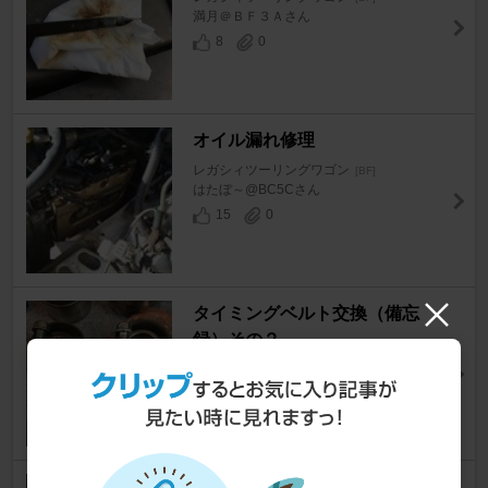
満月＠ＢＦ３Ａさん
8
0
オイル漏れ修理
レガシィツーリングワゴン
[BF]
はたぼ～@BC5Cさん
15
0
タイミングベルト交換（備忘
録）その２
レガシィツーリングワゴン
[BF]
満月＠ＢＦ３Ａさん
6
1
タイミングベルト交換（備忘