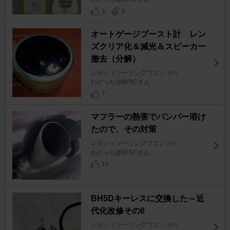
3
0
オートゲージブースト計 レン
ズクリア化＆減光＆スピーカー
撤去（分解）
レガシィツーリングワゴン
[BF]
わだっち@BF5Cさん
7
マフラーの熱害でバンパー溶け
たので、その対策
レガシィツーリングワゴン
[BF]
わだっち@BF5Cさん
15
BH5Dキーレスに交換した～近
代化改修その8
レガシィツーリングワゴン
[BF]