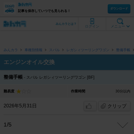
ダウンロード
記事を保存していつでも見られる！
みんカラとは？
ログイン
メニュー
みんカラ
車種別情報
スバル
レガシィツーリングワゴン
整備手帳
エンジンオイル交換
整備手帳
スバル レガシィツーリングワゴン [BF]
難易度
作業時間
30分以内
2026年5月31日
クリップ
1/5