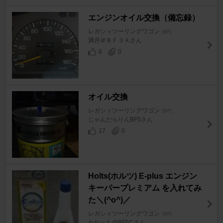
エンジンオイル交換（備忘録）
レガシィツーリングワゴン
[BF]
満月＠ＢＦ３Ａさん
8
0
オイル交換
レガシィツーリングワゴン
[BF]
じゃんだらりんBF5さん
17
0
Holts(ホルツ) E-plus エンジン
キーパープレミアム を入れてみ
た＼(^o^)／
レガシィツーリングワゴン
[BF]
わだっち@BF5Cさん