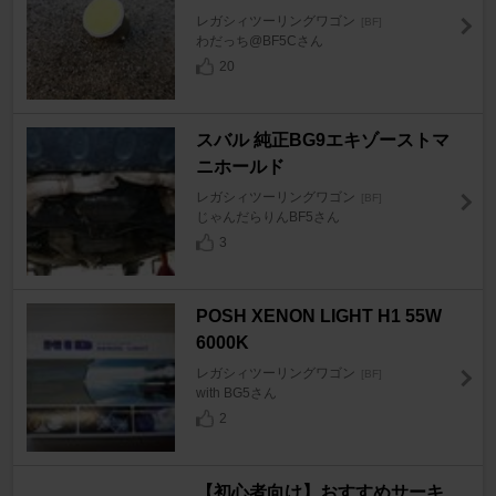
レガシィツーリングワゴン
[BF]
わだっち@BF5Cさん
20
スバル 純正BG9エキゾーストマ
ニホールド
レガシィツーリングワゴン
[BF]
じゃんだらりんBF5さん
3
POSH XENON LIGHT H1 55W
6000K
レガシィツーリングワゴン
[BF]
with BG5さん
2
【初心者向け】おすすめサーキ