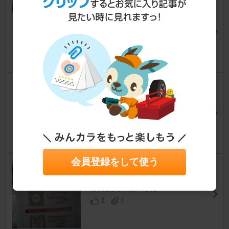
オイル&エレメント交換！
レガシィツーリングワゴン
[BF]
☆BF5みず②☆さん
1
0
初代レガ / WAKO'S 4CT-S 10W
-50 エンジンオイル & OE 交換
レガシィツーリングワゴン
[BF]
まっちゃんです！さん
13
0
会員登録をして使う
154930kmオイル交換
レガシィツーリングワゴン
[BF]
じゃんだらりんBF5さん
2
0