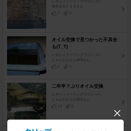
レガシィツーリングワゴン
[BF]
満月＠ＢＦ３Ａさん
7
0
オイル交換で見つかった不具合
も(T_T)
レガシィツーリングワゴン
[BF]
じゃんだらりんBF5さん
1
0
二年半？ぶりオイル交換
レガシィツーリングワゴン
[BF]
じゃんだらりんBF5さん
13
0