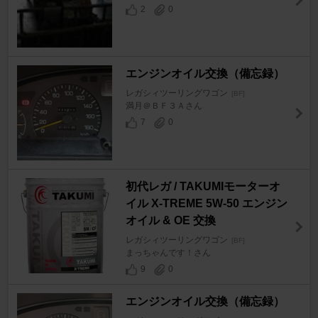
2
0
エンジンオイル交換（備忘録）
レガシィツーリングワゴン
[BF]
満月＠ＢＦ３Ａさん
7
0
初代レガ / TAKUMIモーターオ
イル X-TREME 5W-50 エンジン
オイル & OE 交換
レガシィツーリングワゴン
[BF]
まっちゃんです！さん
9
0
エンジンオイル交換（備忘録）