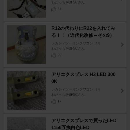
わだっち@BF5Cさん
37
R12の代わりにR22を入れてみ
る！！（近代化改修～その9）
レガシィツーリングワゴン
[BF]
わだっち@BF5Cさん
29
アリエクスプレス H3 LED 300
0K
レガシィツーリングワゴン
[BF]
わだっち@BF5Cさん
17
アリエクスプレスで買ったLED
1156互換白色LED