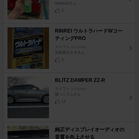
siesta.jpさん
3
RINREI ウルトラハードWコー
ティングPRO
スイフト
[ZC/ZD#4]
花鳥風月８８さん
3
BLITZ DAMPER ZZ-R
スイフト
[ZC/ZD#4]
腹ぺこクニさん
12
純正ディスプレイオーディオの
音質を向上させる