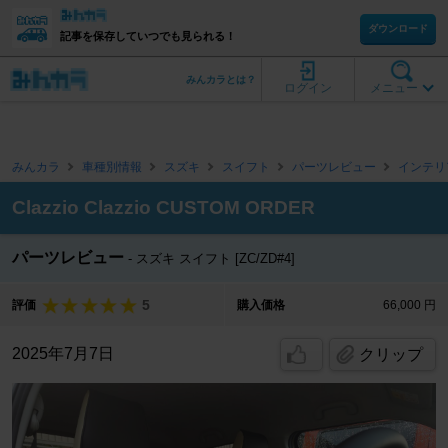
ダウンロード
記事を保存していつでも見られる！
みんカラとは？
ログイン
メニュー
みんカラ
車種別情報
スズキ
スイフト
パーツレビュー
インテリ
Clazzio Clazzio CUSTOM ORDER
パーツレビュー
スズキ スイフト [ZC/ZD#4]
5
評価
購入価格
66,000 円
2025年7月7日
クリップ