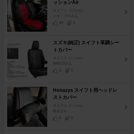
ッションAir
スイフト
[ZC/ZD#4]
ハセ・プロさん
89
0
スズキ(純正) スイフト革調シー
トカバー
スイフト
[ZC/ZD#4]
NM123さん
5
0
Honazys スイフト用ヘッドレ
ストカバー
スイフト
[ZC/ZD#4]
粋太さん
8
0