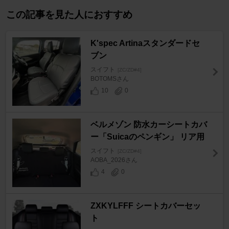
この記事を見た人におすすめ
K'spec Artinaスタンダードセ
ブン
スイフト
[ZC/ZD#4]
BOTOMSさん
10
0
ベルメゾン 防水カーシートカバ
ー「Suicaのペンギン」 リア用
スイフト
[ZC/ZD#4]
AOBA_2026さん
4
0
ZXKYLFFF シートカバーセッ
ト