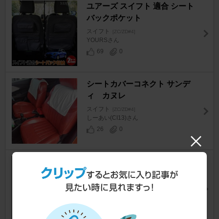
ユアーズ スイフト 適合 シート
バックポケット
スイフト
[ZC/ZD#4]
YOURSさん
69
0
シートカバーコネクト サンデ
ィ カヌレ
スイフト
[ZC/ZD#4]
しーあい(CI13)さん
26
0
AutoWear スズキ 新型スイフト
新規型取りご協力者様募集
スイフト
[ZC/ZD#4]
AutoWearさん
16
0