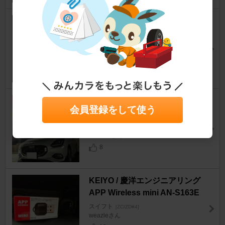
カーショップ コネクト sandii
マカロンシリーズ
スイフト
[ZC/ZD#4]
Greaseさん
12
0
A-WIN SUZUKI SPORT フロン
会員登録をして使う
トアンダースポイラー
スイフト
[ZC/ZD#4]
show91さん
8
KEIYO / 慶洋エンジニアリング
APP Wireless mini AN-S163E
スイフト
[ZC/ZD#4]
weazleさん