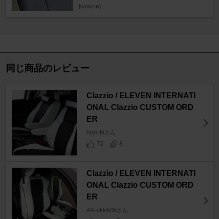
[weazle]
同じ商品のレビュー
Clazzio / ELEVEN INTERNATI
ONAL Clazzio CUSTOM ORD
ER
hisa-Nさん
72
8
Clazzio / ELEVEN INTERNATI
ONAL Clazzio CUSTOM ORD
ER
AN-ykkA86さん