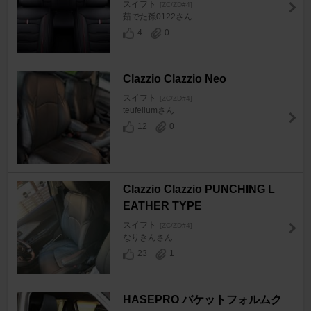
スイフト
[ZC/ZD#4]
茹でた孫0122さん
4
0
Clazzio Clazzio Neo
スイフト
[ZC/ZD#4]
teufeliumさん
12
0
Clazzio Clazzio PUNCHING L
EATHER TYPE
スイフト
[ZC/ZD#4]
なりきんさん
23
1
HASEPRO バケットフォルムク