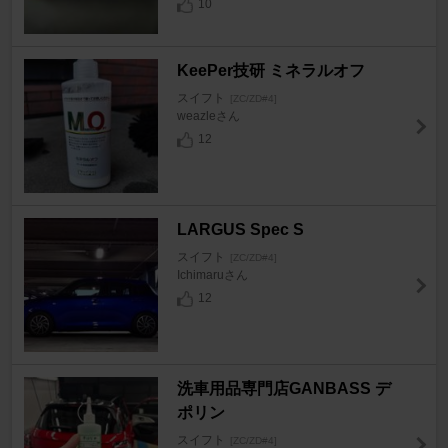
10
KeePer技研 ミネラルオフ
スイフト
[ZC/ZD#4]
weazleさん
12
LARGUS Spec S
スイフト
[ZC/ZD#4]
Ichimaruさん
12
洗車用品専門店GANBASS デ
ポリン
スイフト
[ZC/ZD#4]