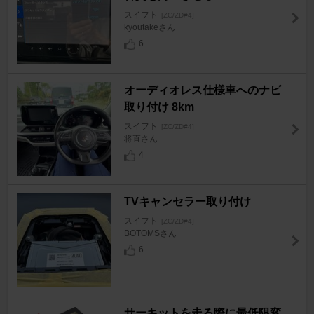
スイフト
[ZC/ZD#4]
kyoutakeさん
6
オーディオレス仕様車へのナビ
取り付け 8km
スイフト
[ZC/ZD#4]
将直さん
4
TVキャンセラー取り付け
スイフト
[ZC/ZD#4]
BOTOMSさん
6
サーキットを走る際に最低限変