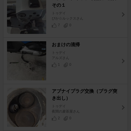
その１
トゥデイ
ぴか☆ルックスさん
7
0
おまけの清掃
トゥデイ
アルズさん
1
0
アブナイプラグ交換（プラグ突
き出し）
トゥデイ
夜間の麦茶屋さん
2
0