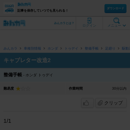
ダウンロード
記事を保存していつでも見られる！
みんカラとは？
ログイン
メニュー
みんカラ
車種別情報
ホンダ
トゥデイ
整備手帳
足廻り
駆動
キャブレター改造2
整備手帳
ホンダ トゥデイ
難易度
作業時間
30分以内
クリップ
1/1