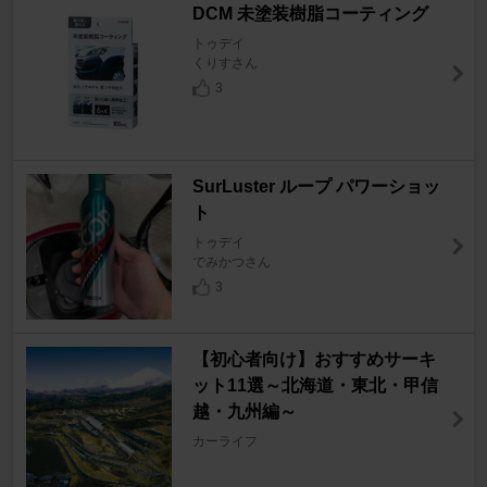
DCM 未塗装樹脂コーティング
トゥデイ
くりすさん
3
SurLuster ループ パワーショッ
ト
トゥデイ
でみかつさん
3
【初心者向け】おすすめサーキ
ット11選～北海道・東北・甲信
越・九州編～
カーライフ