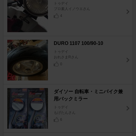
トゥデイ
プロ素人イノウエさん
4
DURO 1107 100/90-10
トゥデイ
おれさまRさん
0
ダイソー 自転車・ミニバイク兼
用バックミラー
トゥデイ
もげたんさん
6