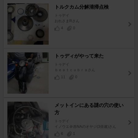
トルクカム分解清掃点検
トゥデイ
おれさまRさん
4
0
トゥディがやって来た
トゥデイ
ｂｅａｔｃｕｂｒａさん
11
0
メットインにある謎の穴の使い
方
トゥデイ
イノウエ＠赤NAのオヤジ(3倍速)さん
6
1