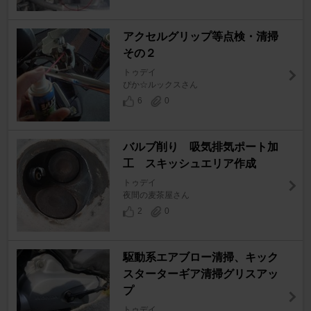
アクセルグリップ等点検・清掃
その２
トゥデイ
ぴか☆ルックスさん
6
0
バルブ削り 吸気排気ポート加
工 スキッシュエリア作成
トゥデイ
夜間の麦茶屋さん
2
0
駆動系エアブロー清掃、キック
スターターギア清掃グリスアッ
プ
トゥデイ