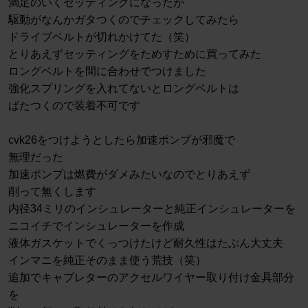
満足のいくセッティングになったが
駆動がなんかガタつくのでチェックしてみたら
ドライブベルトが切れかけてた（笑）
とりあえずセッティングをためすために買ってみた
ロングベルトを間に合わせでつけました
強化スプリングを入れてないとロングベルトは
ばたつくので装着不可です
cvk26をつけようとしたら加速ポンプが邪魔で
無理だった
加速ポンプは燃費がダメみたいなのでとりあえず
削って無くします
内径34ミリのインシュレーターと純正インシュレーターを
ニコイチでインシュレーターを作成
液体ガスケットでくっつけたけど耐久性はたぶん大丈夫
インマニを純正そのまま使う荒技（笑）
追加でキャブレターのアクセルワイヤー取り付け金具部分
を