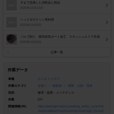
今まで交換した消耗品と部品
2025年10月13日
ヘッドガスケット再利用
2025年10月8日
バルブ削り 吸気排気ポート加工 スキッシュエリア作成
2025年10月8日
記事一覧
作業データ
車種
ホンダ トゥデイ
作業カテゴリ
足廻り
駆動系
調整・点検・清掃
目的
修理・故障・メンテナンス
作業
DIY
関連情報URL
https://midnight-spirit.com/blog_motor_cycle/%E
3%82%BB%E3%83%AD%E3%83%BC250/%E