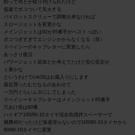
削って何とか取り付けられたけど
低速でボコついて失火する
パイロットスクリューで調整出来なければ
スロージェットを変更かな
メインジェットは92か95番手がベストっぽい
ボコつぎすぎてエンジンかからなくなる（笑）
スペイシーのキャブレターに変更したら
あっさり復活
パワージェット追加とか考えてたけど安心安定が
１番かな
というわけでcvk26はお蔵入りにします
最近買ったむだなものあわせて
一万円ぐらいムダにしてしまった
スペイシーキャブレターはメインジェット85番手
穴あけ前は80番
ハイギア100/90-10タイヤ混合気撹拌スペーサーで
燃費40だったけど坂道登らないので100/90-10タイヤから
90/90-10タイヤに変更