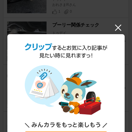
おれさまRさん
1
0
プーリー関係チェック
トゥデイ
イーノ＠青い三連星さん
11
0
トルクカム小加工
トゥデイ
おれさまRさん
1
0
フロントタイヤ サイズ変更 499
9～5000キロ