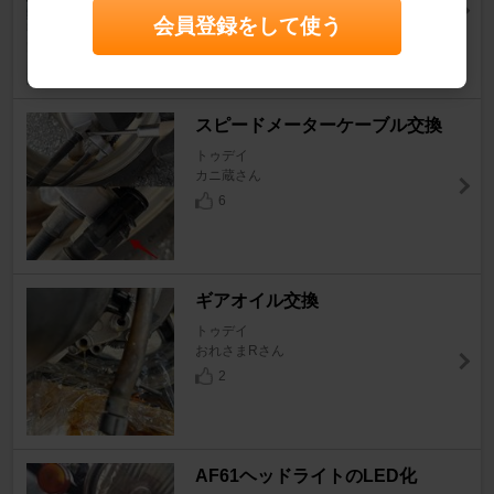
トゥデイ
会員登録をして使う
たけあき122さん
6
スピードメーターケーブル交換
トゥデイ
カニ蔵さん
6
ギアオイル交換
トゥデイ
おれさまRさん
2
AF61ヘッドライトのLED化