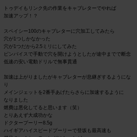
トゥデイもリンク先の作業をキャブレターでやれば
加速アップ！？
スペイシー100のキャブレターに穴加工してみたら
穴が1つしかなかった
穴が1つだから2.5ミリにしてみた
ピンバイスで手動で穴を開けようとしたが途中までで断念
低速の安い電動ドリルで無事貫通
加速は上がりましたがキャブレターが息継ぎするようにな
り
メインジェットを2番手あげたらさらに加速するように
なりました
燃費は悪化してると思います（笑）
とりあえず大成功かな
ドクタープーリー8.5g
ハイギアハイスピードプーリーで登坂も最高速も