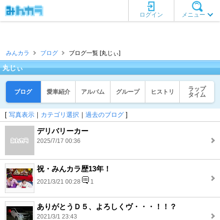
ログイン
メニュー
みんカラ
ブログ
ブログ一覧 [丸じぃ]
丸じぃ
ラップ
ブログ
愛車紹介
アルバム
グループ
ヒストリ
タイム
[
写真表示
｜
カテゴリ選択
｜
過去のブログ
]
デリバリーカー
2025/7/17 00:36
祝・みんカラ歴13年！
2021/3/21 00:28
1
ありがとうＤ５、よろしくヴ・・・！！？
2021/3/1 23:43