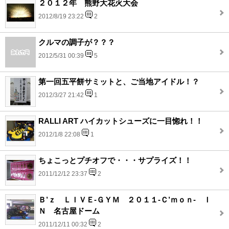
２０１２年 熊野大花火大会
2012/8/19 23:22
2
クルマの調子が？？？
2012/5/31 00:39
5
第一回五平餅サミットと、ご当地アイドル！？
2012/3/27 21:42
1
RALLI ART ハイカットシューズに一目惚れ！！
2012/1/8 22:08
1
ちょこっとプチオフで・・・サプライズ！！
2011/12/12 23:37
2
Ｂ’ｚ ＬＩＶＥ-ＧＹＭ ２０１１-Ｃ’ｍｏｎ- Ｉ
Ｎ 名古屋ドーム
2011/12/11 00:32
2