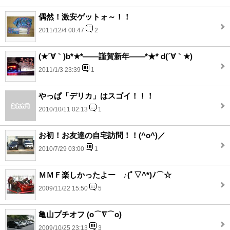
偶然！激安ゲットォ～！！
2011/12/4 00:47
2
(★´∀｀)b*★*――謹賀新年――*★* d(´∀｀★)
2011/1/3 23:39
1
やっぱ「デリカ」はスゴイ！！！
2010/10/11 02:13
1
お初！お友達の自宅訪問！！(^o^)／
2010/7/29 03:00
1
ＭＭＦ楽しかったよー ♪(ﾟ▽^*)ﾉ⌒☆
2009/11/22 15:50
5
亀山プチオフ (o⌒∇⌒o)
2009/10/25 23:13
3