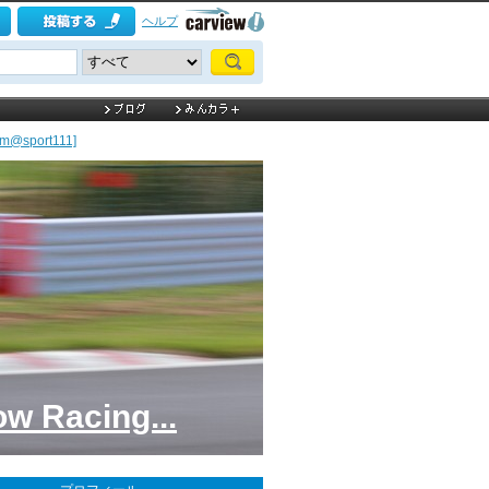
ヘルプ
m@sport111]
ow Racing...