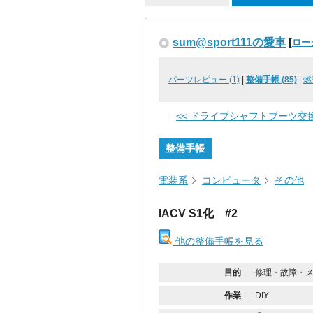
sum@sport111の愛車
[
ロー
パーツレビュー (1)
|
整備手帳 (85)
|
燃
<< ドライブシャフトブーツ交
整備手帳
電装系
コンピュータ
その他
IACV S1化 #2
他の整備手帳を見る
目的
修理・故障・
作業
DIY