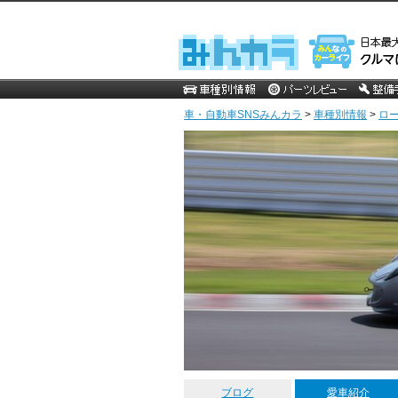
車・自動車SNSみんカラ
>
車種別情報
>
ロ
ブログ
愛車紹介