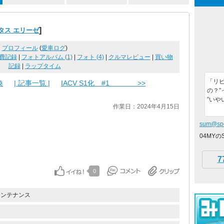
]
タス エリーゼ
プロフィール
(
愛車ログ
)
費記録
|
フォトアルバム (1)
|
フォト (4)
|
クルマレビュー
|
買い物
記録
|
ラップタイム
「リ
換
| 記事一覧 |
IACV S1化 #1 >>
の？”
”いや
作業日：2024年4月15日
sum@spo
04MYの
7
0
メンテナンス