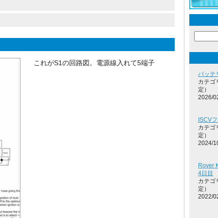
これがS1の回路図。電源線入れて5端子
バッテ
カテゴ
定）
2026/0
ISCV
カテゴ
定）
2024/1
Rove
4日目
カテゴ
定）
2022/0