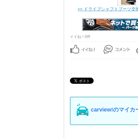
<< ドライブシャフトブーツ交
イイね！0件
carview!の