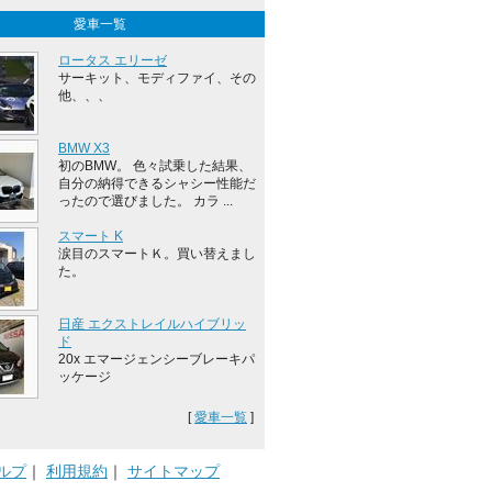
愛車一覧
ロータス エリーゼ
サーキット、モディファイ、その
他、、、
BMW X3
初のBMW。 色々試乗した結果、
自分の納得できるシャシー性能だ
ったので選びました。 カラ ...
スマート K
涙目のスマートＫ。買い替えまし
た。
日産 エクストレイルハイブリッ
ド
20x エマージェンシーブレーキパ
ッケージ
[
愛車一覧
]
ルプ
｜
利用規約
｜
サイトマップ