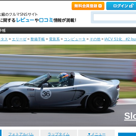
ータス
>
エリーゼ
>
整備手帳
>
電装系
>
コンピュータ
>
その他
>
IACV S1化 #2 [su
Sl
フォトアルバム
ラップタイム
▼メニュー