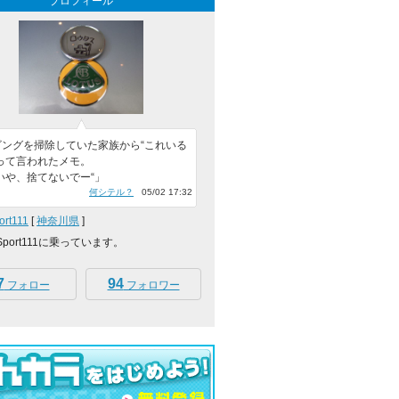
プロフィール
ビングを掃除していた家族から“これいる
って言われたメモ。
いや、捨てないでー“」
何シテル？
05/02 17:32
rt111
[
神奈川県
]
Sport111に乗っています。
7
94
フォロー
フォロワー