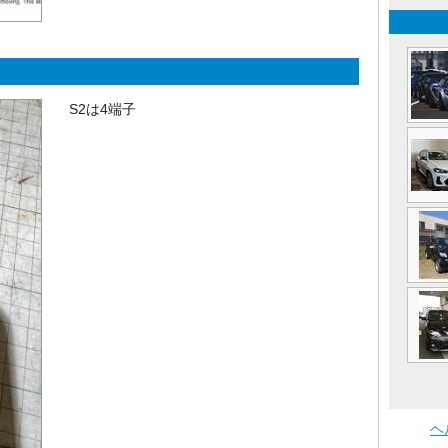
S2は4端子
ヘ