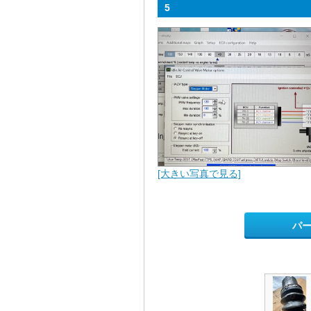
5
[大きい写真で見る]
パ