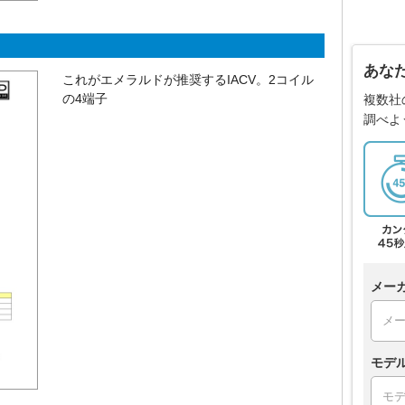
あな
これがエメラルドが推奨するIACV。2コイル
の4端子
複数社
調べよ
メー
モデ