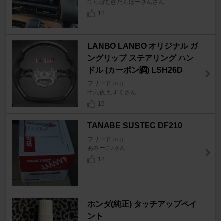
てらぼむ@だんぼーさんさん
12
LANBO LANBO オリジナル ガ
ングリップ ステアリング ハン
ドル (カーボン調) LSH26D
フリード
[GT]
十六夜 たすくさん
19
TANABE SUSTEC DF210
フリード
[GT]
あみーご♪さん
12
ホンダ(純正) タッチアップペイ
ント