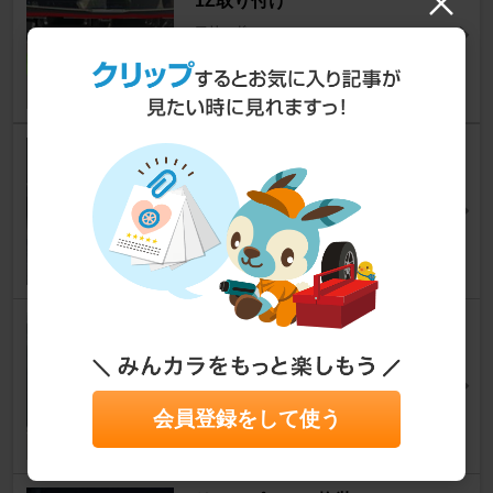
1Z取り付け
フリード
[GT]
たかやん74さん
20
16
2-30. ツィーターの取付
フリード
[GT]
バンビィさん
22
16
社外オーディオ取り付け
フリード
[GT]
ともとも56さん
14
8
会員登録をして使う