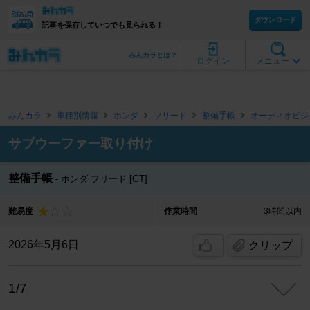
ダウンロード
記事を保存していつでも見られる！
みんカラとは？
ログイン
メニュー
みんカラ
車種別情報
ホンダ
フリード
整備手帳
オーディオビジ
サブウーファー取り付け
整備手帳
ホンダ フリード [GT]
難易度
作業時間
3時間以内
2026年5月6日
クリップ
1/7