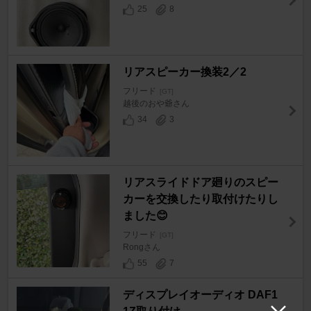
25
8
リアスピーカー換装2／2
フリード
[GT]
越後のおや爺さん
34
3
リアスライドドア廻りのスピー
カーを交換したり取付けたりし
ました😊
フリード
[GT]
Rongさん
55
7
ディスプレイオーディオ DAF1