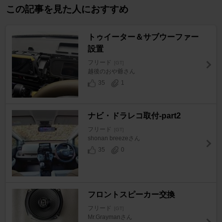
この記事を見た人におすすめ
トゥイーター＆サブウーファー
設置
フリード
[GT]
越後のおや爺さん
35
1
ナビ・ドラレコ取付-part2
フリード
[GT]
shonan breezeさん
35
0
フロントスピーカー交換
フリード
[GT]
Mr.Graymanさん