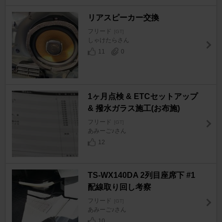
リアスピーカー交換
フリード
[GT]
しゃけたらさん
11
0
1ヶ月点検 & ETCセットアップ
& 撥水ガラス施工(お布施)
フリード
[GT]
あみーご♪さん
12
TS-WX140DA 2列目座席下 #1
配線取り回し考察
フリード
[GT]
あみーご♪さん
10