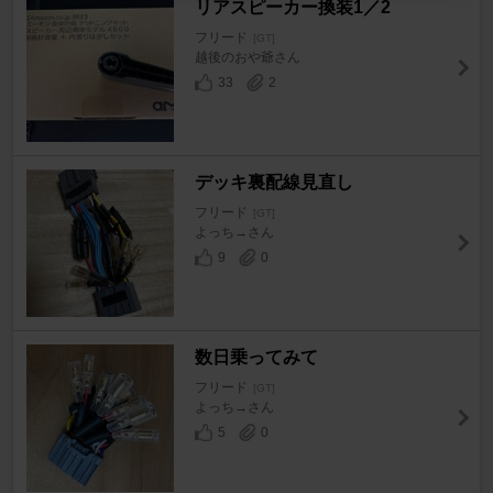
リアスピーカー換装1／2
フリード
[GT]
越後のおや爺さん
33
2
デッキ裏配線見直し
フリード
[GT]
よっち→さん
9
0
数日乗ってみて
フリード
[GT]
よっち→さん
5
0